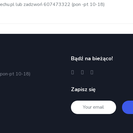
smiechu.pl lub zadzwoń 607473322 (pon -pt 10-18)
Bądź na bieżąco!
pon-pt 10-18)
Zapisz się