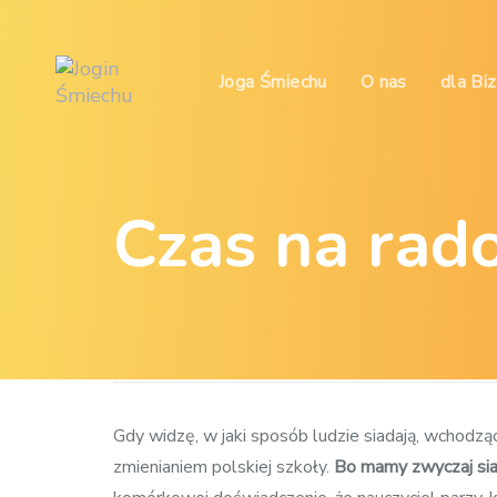
Skip
Skip
links
to
content
Joga Śmiechu
O nas
dla Bi
Czas na rado
Gdy widzę, w jaki sposób ludzie siadają, wchodzą
zmienianiem polskiej szkoły.
Bo mamy zwyczaj sia