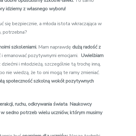
 na dobre opuściliśmy szkolne ławki.
To samo
óry idziemy z własnego wyboru!
ć się bezpiecznie, a młoda istota wkraczająca w
a, potrzebna?
moimi szkoleniami.
Mam naprawdę
dużą radość z
ać i emanować pozytywnymi emocjami.
Uwielbiam
dziećmi i młodzieżą, szczególnie tą trochę inną,
o nie wiedzą, że to oni mogą te ramy zmieniać.
ć całą społeczność szkolną wokół pozytywnych
rakcji, ruchu, odkrywania świata
.
Naukowcy
ia w sedno potrzeb wielu uczniów, którym musimy