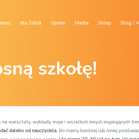
znesu
dla Szkół
Opinie
Media
Sklep
Blog / 
sną szkołę!
c na warsztaty, wykłady, moje i wszelkich innych inspirujących t
dać daleko od nauczyciela.
Bo mamy bardziej lub mniej podświad