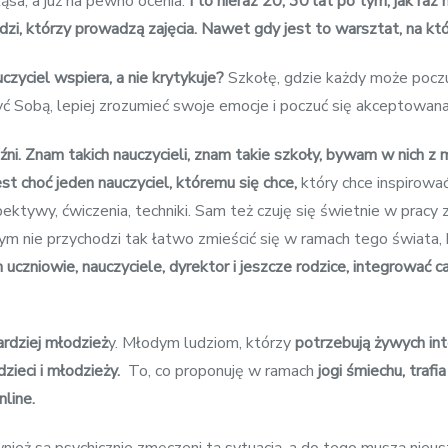
ąsa, a już na pewno ocenia.
I to nieraz 20, 30 lat po tym, jak raz
dzi, którzy prowadzą zajęcia. Nawet gdy jest to warsztat, na kt
zyciel wspiera, a nie krytykuje?
Szkołę, gdzie każdy może poczu
yć Sobą, lepiej zrozumieć swoje emocje i poczuć się akceptowan
ni. Znam takich nauczycieli, znam takie szkoły, bywam w nich z 
est choć jeden nauczyciel, któremu się chce,
który chce inspirow
tywy, ćwiczenia, techniki. Sam też czuję się świetnie w pracy z 
m nie przychodzi tak łatwo zmieścić się w ramach tego świata, b
m uczniowie, nauczyciele, dyrektor i jeszcze rodzice, integrowa
ardziej młodzież
y. Młodym ludziom, którzy
potrzebują żywych inte
zieci i młodzieży.
To, co proponuję w ramach
jogi śmiechu, traf
nline.