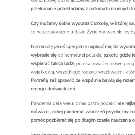
komórkowej doświadczenie, że nauczyciel parzy, k
przekonanie przekładamy z automatu na innych lu
Czy możemy sobie wyobrazić szkołę, w której nauc
to nasze poważne ludzkie Życie ma warunki, by b
Nie muszę jakoś specjalnie napinać mięśni wyobraź
wybrania się
do normalnej polskiej
szkoły, gdzie j
wspierać takich ludzi
, przekazywać im nowe perspek
wyjątkową, wszelkiego rodzaju wrażliwcami, który
Potrafię też sprawić, że wspólnie bawią się raze
emocji i doświadczeń.
Pandemia dała wielu z nas ostro popalić, ale
najb
mówią o „cichej pandemii” zaburzeń psychicznych d
pomóc pozbierać się po długim czasie nauczania o