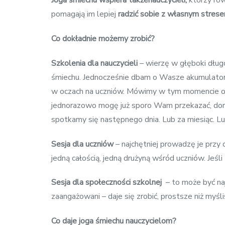
Joga śmiechu wspiera takżenauczycieli,
którzy rów
pomagają im lepiej
radzić sobie z własnym stres
Co dokładnie możemy zrobić?
Szkolenia dla nauczycieli
– wierzę w głęboki dług
śmiechu. Jednocześnie dbam o Wasze akumulatory.
w oczach na uczniów. Mówimy w tym momencie o pr
jednorazowo mogę już sporo Wam przekazać, dorzuc
spotkamy się następnego dnia. Lub za miesiąc. L
Sesja dla uczniów
– najchętniej prowadzę je przy 
jedną całością, jedną drużyną wśród uczniów. Jeśl
Sesja dla społeczności szkolnej
– to może być naj
zaangażowani – daje się zrobić, prostsze niż myśl
Co daje joga śmiechu nauczycielom?