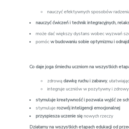
nauczyć efektywnych sposobów radzenia
nauczyć ćwiczeń i technik integracyjnych, rela
może dać większy dystans wobec wyzwań szc
pomóc
w budowaniu sobie optymizmu i odnajdy
Co daje joga śmiechu uczniom na wszystkich etap
zdrową
dawkę ruchu i zabawy
, ułatwiają
integruje uczniów w pozytywny i zdrow
stymuluje kreatywność i pozwala wyjść ze s
stymuluje
rozwój inteligencji emocjonalnej
przyspiesza uczenie się
nowych rzeczy
Działamy na wszystkich etapach edukacji od przed