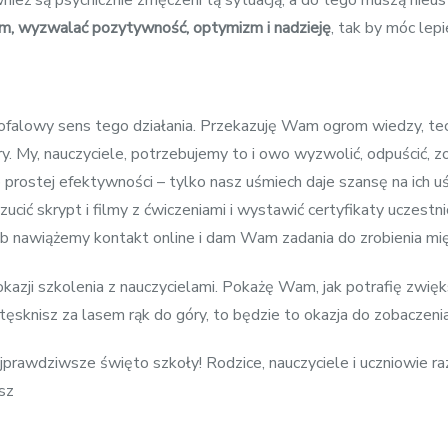
nież są psychicznie zmęczeni tą sytuacją, a do tego muszą nieu
em, wyzwalać pozytywność, optymizm i nadzieję
, tak by móc lepi
ofalowy sens tego działania. Przekazuję Wam ogrom wiedzy, tech
 My, nauczyciele, potrzebujemy to i owo wyzwolić, odpuścić, zo
ostej efektywności – tylko nasz uśmiech daje szansę na ich uś
ić skrypt i filmy z ćwiczeniami i wystawić certyfikaty uczestn
ub nawiążemy kontakt online i dam Wam zadania do zrobienia mi
okazji szkolenia z nauczycielami. Pokażę Wam, jak potrafię zwię
i tęsknisz za lasem rąk do góry, to będzie to okazja do zobaczeni
prawdziwsze święto szkoły! Rodzice, nauczyciele i uczniowie ra
isz