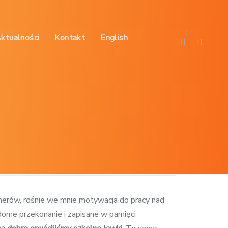
Aktualności
Kontakt
English
renerów, rośnie we mnie motywacja do pracy nad
ome przekonanie i zapisane w pamięci