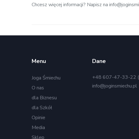
Chcesz więcej informacji? Napisz na info@jogin
Menu
Dane
+48 607-47-33-22 (
Joga Śmiechu
info@joginsmiechu.pl
O nas
dla Biznesu
dla Szkół
Opinie
Media
Sklep