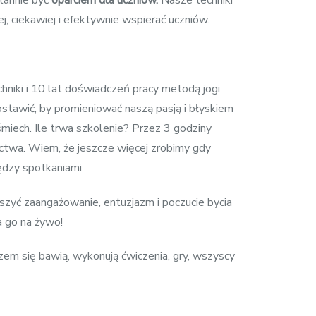
stannie być
oparciem dla uczniów.
Nasze techniki
ej, ciekawiej i efektywnie wspierać uczniów.
niki i 10 lat doświadczeń pracy metodą jogi
stawić, by promieniować naszą pasją i błyskiem
miech. Ile trwa szkolenie? Przez 3 godziny
ictwa. Wiem, że jeszcze więcej zrobimy gdy
ędzy spotkaniami
kszyć zaangażowanie, entuzjazm i poczucie bycia
a go na żywo!
zem się bawią, wykonują ćwiczenia, gry, wszyscy