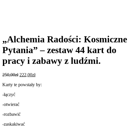
„Alchemia Radości: Kosmiczne
Pytania” – zestaw 44 kart do
pracy i zabawy z ludźmi.
Pierwotna
Aktualna
250,00
zł
222,00
zł
cena
cena
Karty te powstały by:
wynosiła:
wynosi:
250,00zł.
222,00zł.
-łączyć
-otwierać
-rozbawić
-zaskakiwać