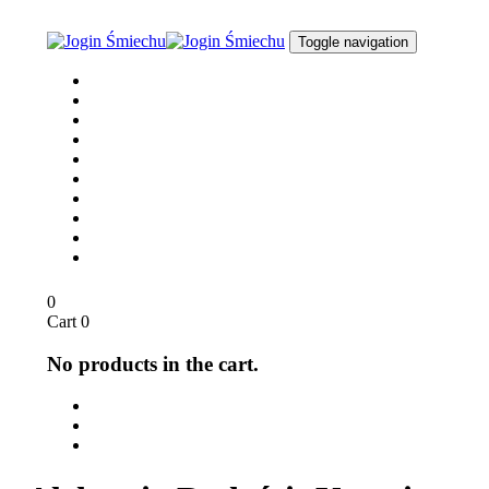
Skip
Skip
links
to
Toggle navigation
content
Joga Śmiechu
O nas
dla Biznesu
dla Szkół
Opinie
Media
Sklep
Blog / Aktualności
Kontakt
English
0
Cart
0
No products in the cart.