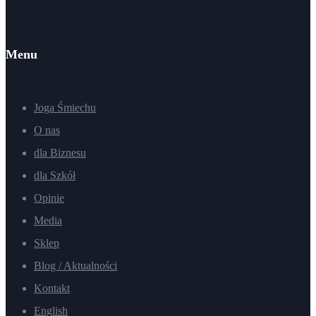
Menu
Joga Śmiechu
O nas
dla Biznesu
dla Szkół
Opinie
Media
Sklep
Blog / Aktualności
Kontakt
English