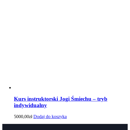
wynosiła:
wynosi:
5500,00zł.
4500,00zł.
Kurs instruktorski Jogi Śmiechu – tryb
indywidualny
5000,00
zł
Dodaj do koszyka