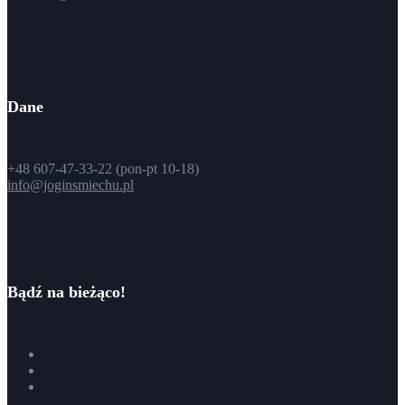
Dane
+48 607-47-33-22 (pon-pt 10-18)
info@joginsmiechu.pl
Bądź na bieżąco!