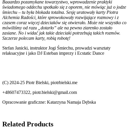
Baaardzo pozamykane towarzystwo, wprowadzenie praktyki
świadomego oddechu spotkało się z oporem, nie mówiąc już o jodze
śmiechu – tu była blokada totalna. Sesję uratowały karty Piotra
Alchemia Radości, które sprowokowały rozwijające rozmowy i z
czasem coraz więcej dzieciaków się otwierało. Może nie wszystko co
mówiliśmy od razu „dotarło” ale na pewno ziarenko zostało
zasiane. No i widać jak takie dzieciaki potrzebują takich rozmów.
Szczerze polecam karty, robią robotę!
Stefan Janicki, instruktor Jogi Śmiechu, prowadzi warsztaty
relaksacyjne i jako DJ Esteban imprezy i Ecstatic Dance
(C) 2024-25 Piotr Bielski, piotrbielski.me
+48607473322,
piotr.bielski@gmail.com
Opracowanie graficzne: Katarzyna Namaja Dębska
Related Products