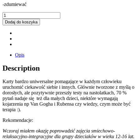
-zdumiewać
"Alchemia
Radości:
Dodaj do koszyka
Kosmiczne
Pytania"
-
zestaw
44
kart
Opis
do
pracy
Description
i
zabawy
Karty bardzo uniwersalne pomagające w każdym człowieku
z
uruchomić ciekawość siebie i innych. Głównie tworzone z myślą o
ludźmi.
dorosłych, ale pozytywnie przeszły testy na nastolatkach, 70 %
quantity
pytań nadaje się też dla małych dzieci, niektóre wymagają
kojarzenia np Van Gogha i Rubensa czy wiedzy, czym może być
terapia :).
Rekomendacje:
Wczoraj miałem okazję poprowadzić zajęcia smiechowo-
relaksacyjno-integracyjne dla grupy dzieciaków w wieku 12-16 lat.