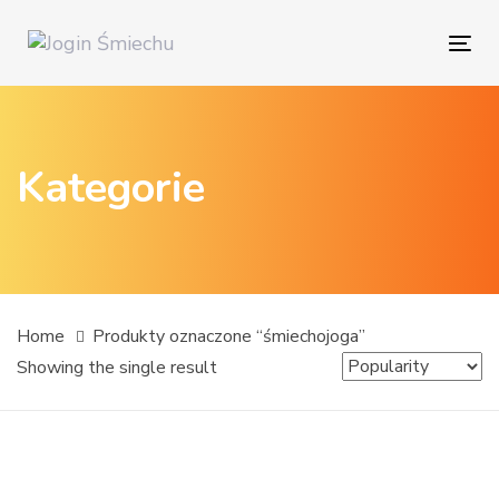
Skip
Skip
links
to
Tog
content
Kategorie
Home
Produkty oznaczone “śmiechojoga”
Showing the single result