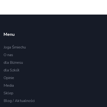
Menu
Joga Śmiechu
O nas
dla Biznesu
dla Szkół
Opinie
Media
Sklep
Blog / Aktualności