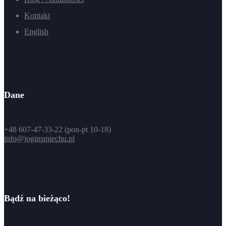
Kontakt
English
Dane
+48 607-47-33-22 (pon-pt 10-18)
info@joginsmiechu.pl
Bądź na bieżąco!