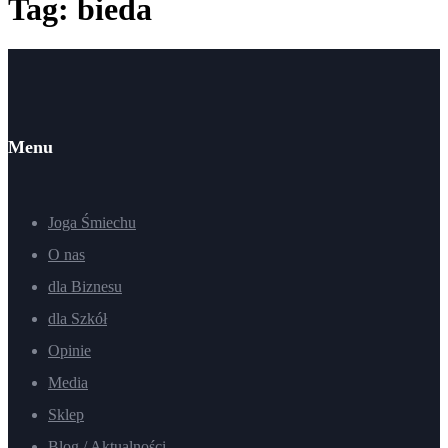
Tag: bieda
Menu
Joga Śmiechu
O nas
dla Biznesu
dla Szkół
Opinie
Media
Sklep
Blog / Aktualności