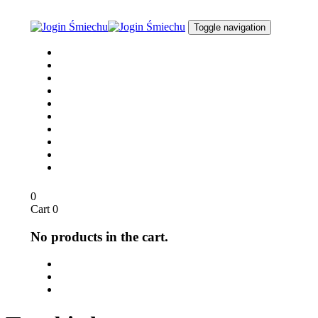
Skip
Skip
links
to
Toggle navigation
content
Joga Śmiechu
O nas
dla Biznesu
dla Szkół
Opinie
Media
Sklep
Blog / Aktualności
Kontakt
English
0
Cart
0
No products in the cart.