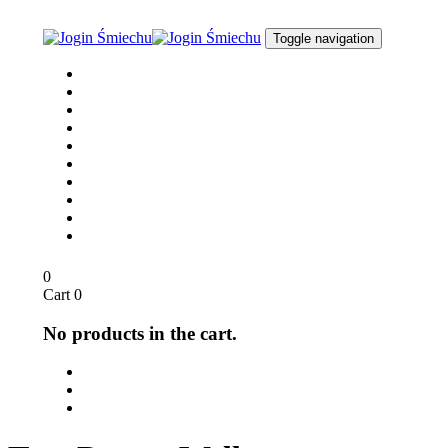
Skip
Skip
links
to
Toggle navigation
content
Joga Śmiechu
O nas
dla Biznesu
dla Szkół
Opinie
Media
Sklep
Blog / Aktualności
Kontakt
English
0
Cart
0
No products in the cart.