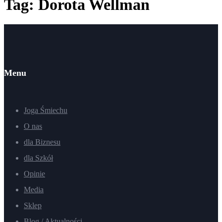
Tag: Dorota Wellman
Menu
Joga Śmiechu
O nas
dla Biznesu
dla Szkół
Opinie
Media
Sklep
Blog / Aktualności