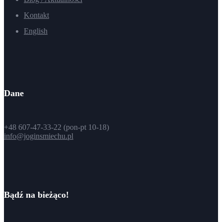
Kontakt
English
Dane
+48 607-47-33-22 (pon-pt 10-18)
info@joginsmiechu.pl
Bądź na bieżąco!