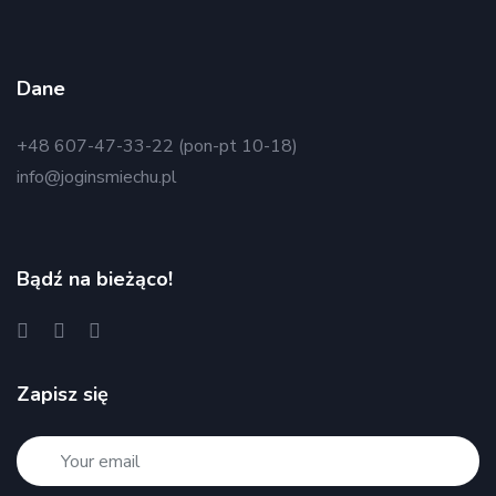
Dane
+48 607-47-33-22 (pon-pt 10-18)
info@joginsmiechu.pl
Bądź na bieżąco!
Zapisz się