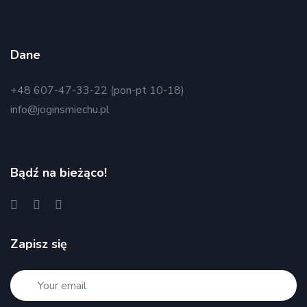
Dane
+48 607-47-33-22 (pon-pt 10-18)
info@joginsmiechu.pl
Bądź na bieżąco!
Zapisz się