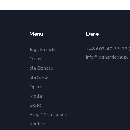
Menu
Dane
+48 607-47-33-22 (
Joga Śmiechu
info@joginsmiechu.pl
O nas
dla Biznesu
dla Szkół
Opinie
Media
Sklep
Blog / Aktualności
Kontakt