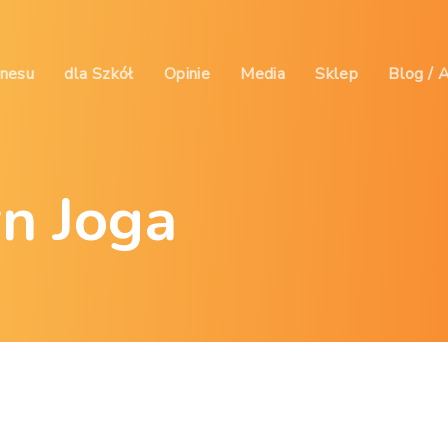
znesu
dla Szkół
Opinie
Media
Sklep
Blog / 
n Joga