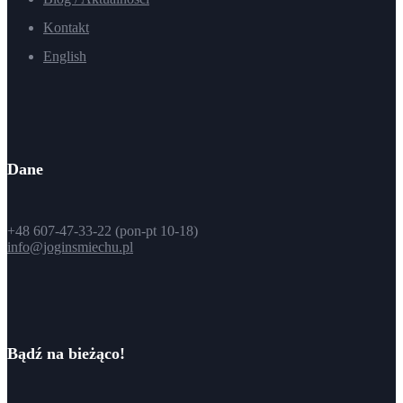
Kontakt
English
Dane
+48 607-47-33-22 (pon-pt 10-18)
info@joginsmiechu.pl
Bądź na bieżąco!