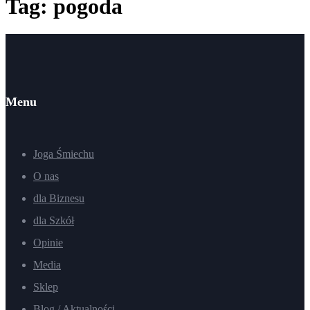
Tag: pogoda
Menu
Joga Śmiechu
O nas
dla Biznesu
dla Szkół
Opinie
Media
Sklep
Blog / Aktualności