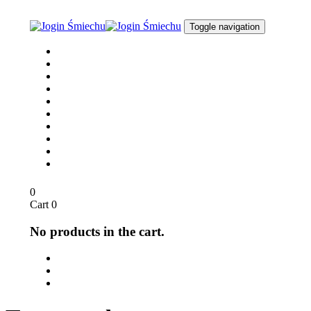
Skip
Skip
links
to
Toggle navigation
content
Joga Śmiechu
O nas
dla Biznesu
dla Szkół
Opinie
Media
Sklep
Blog / Aktualności
Kontakt
English
0
Cart
0
No products in the cart.