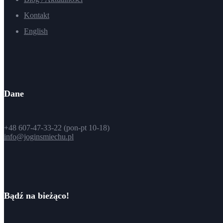
Kontakt
English
Dane
+48 607-47-33-22 (pon-pt 10-18)
info@joginsmiechu.pl
Bądź na bieżąco!