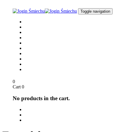
Skip
Skip
links
to
Toggle navigation
content
Joga Śmiechu
O nas
dla Biznesu
dla Szkół
Opinie
Media
Sklep
Blog / Aktualności
Kontakt
English
0
Cart
0
No products in the cart.