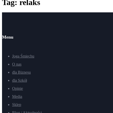
Tag: relaks
Menu
Joga Śmiechu
O nas
dla Biznesu
dla Szkół
Opinie
Media
Sklep
Blog / Aktualności