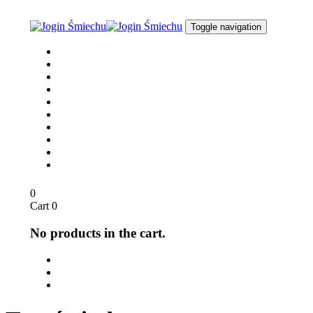
Skip
Skip
links
to
Toggle navigation
content
Joga Śmiechu
O nas
dla Biznesu
dla Szkół
Opinie
Media
Sklep
Blog / Aktualności
Kontakt
English
0
Cart
0
No products in the cart.