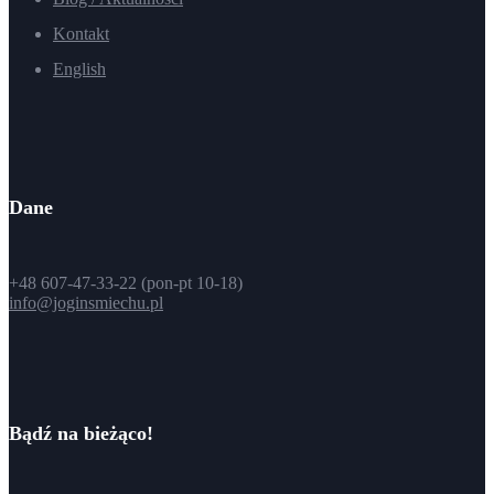
Kontakt
English
Dane
+48 607-47-33-22 (pon-pt 10-18)
info@joginsmiechu.pl
Bądź na bieżąco!