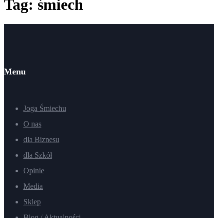
Tag: śmiech
Menu
Joga Śmiechu
O nas
dla Biznesu
dla Szkół
Opinie
Media
Sklep
Blog / Aktualności