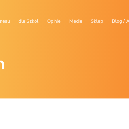
znesu
dla Szkół
Opinie
Media
Sklep
Blog / 
n