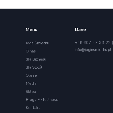
Menu
Dane
+48 607-47-33-22 (
Joga Śmiechu
info@joginsmiechu.pl
O nas
dla Biznesu
dla Szkół
Opinie
Media
Sklep
Blog / Aktualności
Kontakt