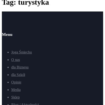
Tag: turystyka
Menu
Joga Śmiechu
O nas
dla Biznesu
dla Szkół
Opinie
Media
Sklep
Blog / Aktualności