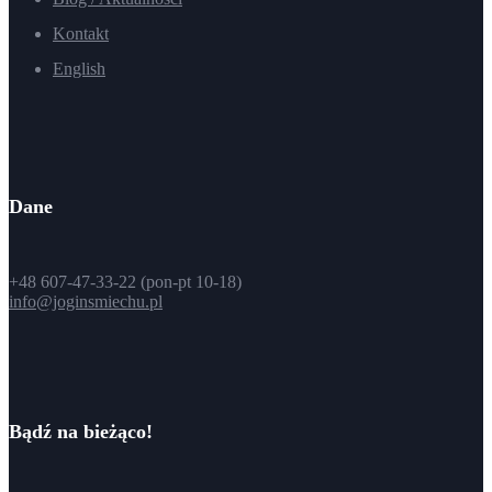
Kontakt
English
Dane
+48 607-47-33-22 (pon-pt 10-18)
info@joginsmiechu.pl
Bądź na bieżąco!