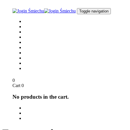
Skip
Skip
links
to
Toggle navigation
content
Joga Śmiechu
O nas
dla Biznesu
dla Szkół
Opinie
Media
Sklep
Blog / Aktualności
Kontakt
English
0
Cart
0
No products in the cart.