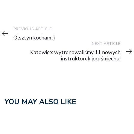
Previous
PREVIOUS ARTICLE
Article
Olsztyn kocham :)
Next
NEXT ARTICLE
Article
Katowice: wytrenowaliśmy 11 nowych
instruktorek jogi śmiechu!
YOU MAY ALSO LIKE