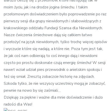
Bardzo cieszę się z przełomów, które następują tak w
moim życiu, jak i na drodze jogina śmiechu. I takim
przełomowym doświadczeniem było poprowadzenie po raz
pierwszy sesji dla grupy niewidomych i słabowidzących z
krakowskiego oddziału Fundacji Szansa dla Niewidomych.
Nasze ćwiczenia śmiechowe dają się całkiem łatwo
przełożyć na język niewidomych, tylko trochę więcej opisów
i wyczucie które się nadają, a które nie. Poza tym jest tak,
że jak coś nam odbierają to coś innego dają i niewidomi
często po prostu doskonale czują energię śmiechu! W sesji
nawet wział udział pies przewodnik o anielskim spokoju i
też się smiał. Zresztą zobaczcie historię na zdjęciach.
Szkoda tylko, że nie wszyscy uczestnicy mogą je zobaczyć,
pewnie na nowo by się zaśmiali…
Dziękuję za piękne i ważne dla mnie doświadczenie i dużo
radości dla Was!