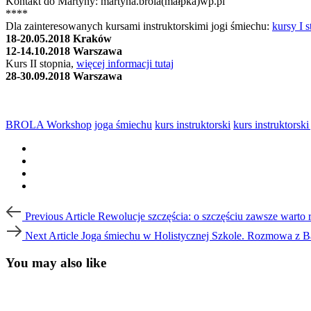
Kontakt do Martyny: martyna.brola(małpka)wp.pl
****
Dla zainteresowanych kursami instruktorskimi jogi śmiechu:
kursy I s
18-20.05.2018 Kraków
12-14.10.2018 Warszawa
Kurs II stopnia,
więcej informacji tutaj
28-30.09.2018 Warszawa
BROLA Workshop
joga śmiechu
kurs instruktorski
kurs instruktorsk
Post
Previous
Previous Article
Rewolucje szczęścia: o szczęściu zawsze warto
Article
navigation
Next
Next Article
Joga śmiechu w Holistycznej Szkole. Rozmowa z Ba
Article
You may also like