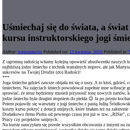
Uśmiechaj się do świata, a świa
kursu instruktorskiego jogi śmi
Author:
joginsmiechu
Published on:
13 kwietnia, 2018
Published in:
Z ogromną radością witamy kolejną opowieść absolwentki naszych kur
najbliższą jodze śmiechu z technik teatralnych improv, ale jak Marty
sukcesów na Twojej Drodze (do) Radości!
***
Joga śmiechu gdzieś zawsze obijała mi się o uszy. A to ktoś, gdzieś
śmiechem. Na zajęciach śmiech powodował zupełnie inne wibracje grupy
sprawiać, że teraz będziemy musieli przynosić tonę nowych żartów, kt
jodze śmiechu była drugim stopniem do piekła 😉 Ja po prostu kocha
Potem pojawiły się warsztaty z jogi śmiechu z panią Julitą Śródkows
koszty kursu pokryć z dotacji unijnych, które brałam też na założenie 
Dodatkowo firma Piotra od pewnego czasu jest już w tzw. „RISie”, cz
Pracy czy projektów unijnych.
Na kursie nauczyłam się przede wszystkim obcowania z innymi na zupe
musiałam nikogo rozśmieszać, wszystko działo się samo dzięki odpo