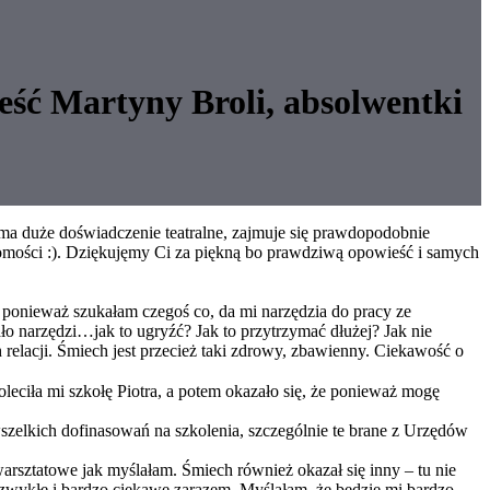
ieść Martyny Broli, absolwentki
 ma duże doświadczenie teatralne, zajmuje się prawdopodobnie
wiadomości :). Dziękujęmy Ci za piękną bo prawdziwą opowieść i samych
ę, ponieważ szukałam czegoś co, da mi narzędzia do pracy ze
ało narzędzi…jak to ugryźć? Jak to przytrzymać dłużej? Jak nie
 relacji. Śmiech jest przecież taki zdrowy, zbawienny. Ciekawość o
oleciła mi szkołę Piotra, a potem okazało się, że ponieważ mogę
wszelkich dofinasowań na szkolenia, szczególnie te brane z Urzędów
arsztatowe jak myślałam. Śmiech również okazał się inny – tu nie
ezwykłe i bardzo ciekawe zarazem. Myślałam, że będzie mi bardzo