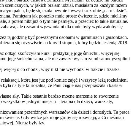
ach scenicznych, w jakich brałam udział, musiałam za każdym razem
małym palcu, będę się czuła pewnie i wszystko zrobię „na relaksie”.
na. Pamiętam jak poraziło mnie proste ćwiczenie, gdzie mieliśmy
ałe, a potem nikt już o tym nie pamięta, a przecież to takie naturalne.
i zabawa, ale czasami wyzwaniami dla mnie były wydawałoby się
przez tą godzinę być poważnymi osobami w garniturach i garsonkach.
ram się oczywiście na kurs II stopnia, który będzie jesienią 2018.
eraz odkąd skończyłam kurs i praktykuję jogę śmiechu, więcej się
omu jogę śmiechu sama, ale nie zawsze wystarcza mi samodyscyplin i
 więcej o co chodzi, więc nikt nie wychodzi w trakcie i trzaska
elaksacji, która jest już pod koniec zajęć i wszyscy leżą rozluźnieni
 była na tyle kuriozalna, że Pani ciągle nas przepraszała i kasłała
asne siły. Takie ostatnie bardzo mocne marzenie to stworzenie
wszystko w jednym miejscu – terapia dla dzieci, warsztaty,
rganizowaniem przeróżnych warsztatów dla dzieci i dorosłych. Ta praca
ym świecie. Gdy widzę jak moje grupy się rozwijają, a Ci nieśmiali
atowej. Nieraz były łzy.