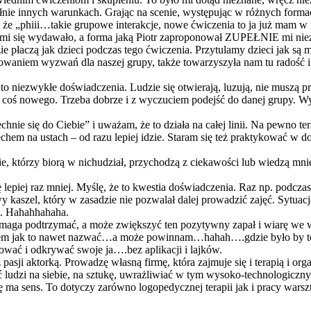
upełnie innych warunkach. Grając na scenie, występując w różnych form
, że „phiii…takie grupowe interakcje, nowe ćwiczenia to ja już mam w 
i się wydawało, a forma jaką Piotr zaproponował ZUPEŁNIE mi niezna
dzie płaczą jak dzieci podczas tego ćwiczenia. Przytulamy dzieci jak są m
kowaniem wyzwań dla naszej grupy, także towarzyszyła nam tu radość 
to niezwykłe doświadczenia. Ludzie się otwierają, luzują, nie muszą 
oś nowego. Trzeba dobrze i z wyczuciem podejść do danej grupy. Wybie
iechnie się do Ciebie” i uważam, że to działa na całej linii. Na pewno t
hem na ustach – od razu lepiej idzie. Staram się też praktykować w d
, którzy biorą w nichudział, przychodzą z ciekawości lub wiedzą mniej
 lepiej raz mniej. Myślę, że to kwestia doświadczenia. Raz np. podczas r
wy kaszel, który w zasadzie nie pozwalał dalej prowadzić zajęć. Sytuacja
ji. Hahahhahaha.
pomaga podtrzymać, a może zwiększyć ten pozytywny zapał i wiarę we wł
e wiem jak to nawet nazwać…a może powinnam…hahah….gdzie było by to 
ować i odkrywać swoje ja….bez aplikacji i lajków.
 pasji aktorką. Prowadzę własną firmę, która zajmuje się i terapią i o
rać ludzi na siebie, na sztukę, uwrażliwiać w tym wysoko-technologiczn
ę ma sens. To dotyczy zarówno logopedycznej terapii jak i pracy warszt