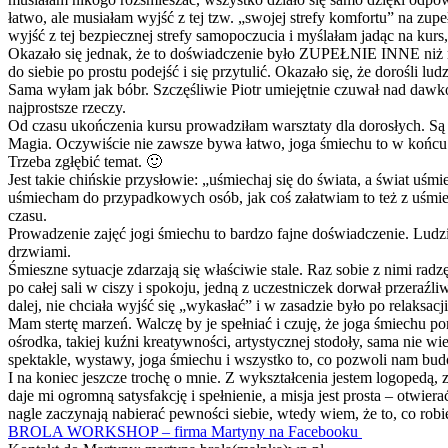
łatwo, ale musiałam wyjść z tej tzw. „swojej strefy komfortu” na z
wyjść z tej bezpiecznej strefy samopoczucia i myślałam jadąc na kurs
Okazało się jednak, że to doświadczenie było ZUPEŁNIE INNE niż m
do siebie po prostu podejść i się przytulić. Okazało się, że dorośli lu
Sama wyłam jak bóbr. Szczęśliwie Piotr umiejętnie czuwał nad daw
najprostsze rzeczy.
Od czasu ukończenia kursu prowadziłam warsztaty dla dorosłych. Są 
Magia. Oczywiście nie zawsze bywa łatwo, joga śmiechu to w końcu c
Trzeba zgłębić temat. 🙂
Jest takie chińskie przysłowie: „uśmiechaj się do świata, a świat uśm
uśmiecham do przypadkowych osób, jak coś załatwiam to też z uśmiec
czasu.
Prowadzenie zajęć jogi śmiechu to bardzo fajne doświadczenie. Ludzie
drzwiami.
Śmieszne sytuacje zdarzają się właściwie stale. Raz sobie z nimi radzę
po całej sali w ciszy i spokoju, jedną z uczestniczek dorwał przeraźli
dalej, nie chciała wyjść się „wykasłać” i w zasadzie było po relaksac
Mam stertę marzeń. Walczę by je spełniać i czuję, że joga śmiechu 
ośrodka, takiej kuźni kreatywności, artystycznej stodoły, sama ni
spektakle, wystawy, joga śmiechu i wszystko to, co pozwoli nam bud
I na koniec jeszcze trochę o mnie. Z wykształcenia jestem logopedą, z
daje mi ogromną satysfakcję i spełnienie, a misja jest prosta – otwie
nagle zaczynają nabierać pewności siebie, wtedy wiem, że to, co robi
BROLA WORKSHOP – firma Martyny na Facebooku