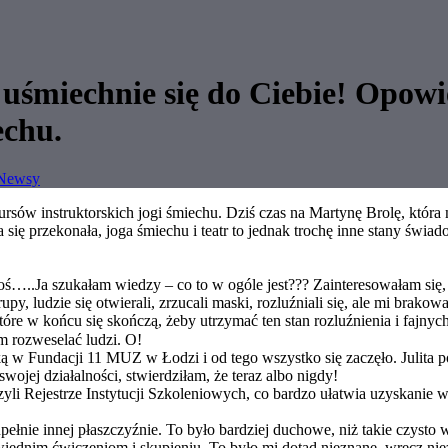
t uśmiechnie się do Ciebie! Opow
echu.
Newsy
sów instruktorskich jogi śmiechu. Dziś czas na Martynę Brolę, która
na się przekonała, joga śmiechu i teatr to jednak trochę inne stany ś
, coś…..Ja szukałam wiedzy – co to w ogóle jest??? Zainteresowałam si
, ludzie się otwierali, zrzucali maski, rozluźniali się, ale mi brakow
óre w końcu się skończą, żeby utrzymać ten stan rozluźnienia i fajnych
m rozweselać ludzi. O!
ką w Fundacji 11 MUZ w Łodzi i od tego wszystko się zaczęło. Julita p
swojej działalności, stwierdziłam, że teraz albo nigdy!
yli Rejestrze Instytucji Szkoleniowych, co bardzo ułatwia uzyskanie 
łnie innej płaszczyźnie. To było bardziej duchowe, niż takie czysto w
wiednim ćwiczeniom i skupieniu. To było mi dotąd nieznane, wręcz ni