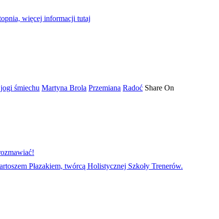
topnia, więcej informacji tutaj
i jogi śmiechu
Martyna Brola
Przemiana
Radoć
Share On
 rozmawiać!
rtoszem Płazakiem, twórcą Holistycznej Szkoły Trenerów.