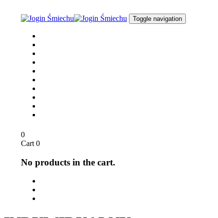
Skip
Skip
links
to
Toggle navigation
content
Joga Śmiechu
O nas
dla Biznesu
dla Szkół
Opinie
Media
Sklep
Blog / Aktualności
Kontakt
English
0
Cart
0
No products in the cart.