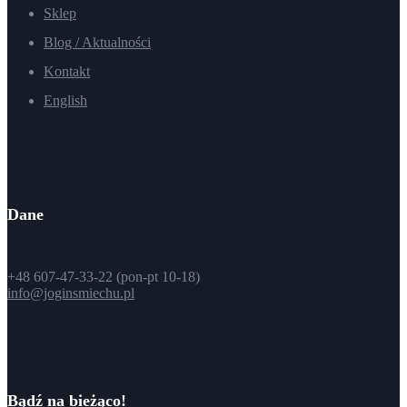
Sklep
Blog / Aktualności
Kontakt
English
Dane
+48 607-47-33-22 (pon-pt 10-18)
info@joginsmiechu.pl
Bądź na bieżąco!