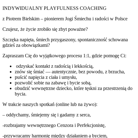
INDYWIDUALNY PLAYFULNESS COACHING
z Piotrem Bielskim – pionierem Jogi Śmiechu i radości w Polsce
Czujesz, że życie zrobiło się zbyt poważne?
Szczęka napięta, śmiech przygaszony, spontaniczność schowana
gdzieś za obowiązkami?
Zapraszam Cię do wyjątkowego procesu 1:1, gdzie pomogę Ci:
odzyskać kontakt z radością i lekkością,
znów się śmiać — autentycznie, bez powodu, z brzucha,
puścić napięcia z ciała i umysłu,
pozwolić sobie na zabawę i bycie sobą,
obudzić wewnętrzne dziecko, które tęskni za przestrzenią do
bycia.
W trakcie naszych spotkań (online lub na żywo):
– oddychamy, śmiejemy się i gadamy z serca,
-rozbrajamy wewnętrznego Cenzora i Perfekcjonistę,
-przywracamy harmonię między działaniem a byciem,