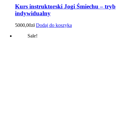
Kurs instruktorski Jogi Śmiechu – tryb
indywidualny
5000,00
zł
Dodaj do koszyka
Sale!