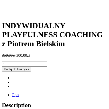
INDYWIDUALNY
PLAYFULNESS COACHING
z Piotrem Bielskim
Pierwotna
Aktualna
350,00
zł
300,00
zł
cena
cena
INDYWIDUALNY
wynosiła:
wynosi:
PLAYFULNESS
350,00zł.
300,00zł.
Dodaj do koszyka
COACHING
z
Piotrem
Bielskim
quantity
Opis
Description