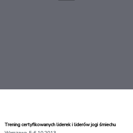
Post
navigation
Trening certyfikowanych liderek i liderów jogi śmiechu
Warszawa, 5-6.10.2013