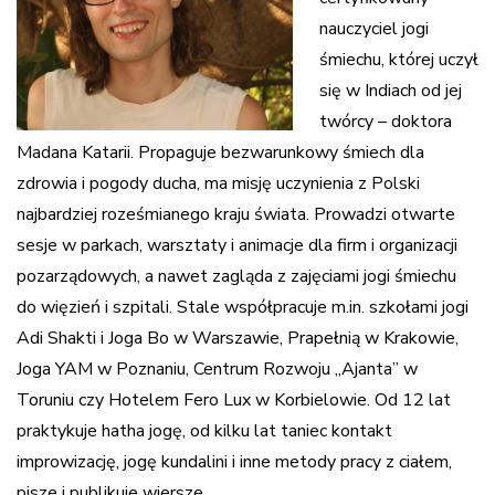
nauczyciel jogi
śmiechu, której uczył
się w Indiach od jej
twórcy – doktora
Madana Katarii. Propaguje bezwarunkowy śmiech dla
zdrowia i pogody ducha, ma misję uczynienia z Polski
najbardziej roześmianego kraju świata. Prowadzi otwarte
sesje w parkach, warsztaty i animacje dla firm i organizacji
pozarządowych, a nawet zagląda z zajęciami jogi śmiechu
do więzień i szpitali.
Stale współpracuje m.in. szkołami jogi
Adi Shakti i Joga Bo w Warszawie, Prapełnią
w Krakowie,
Joga YAM w Poznaniu, Centrum Rozwoju „Ajanta” w
Toruniu czy Hotelem Fero Lux w Korbielowie.
Od 12 lat
praktykuje hatha jogę, od kilku lat taniec kontakt
improwizację, jogę kundalini i inne metody pracy z ciałem,
pisze i publikuje wiersze.