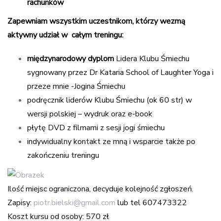
rachunków
Zapewniam
wszystkim uczestnikom, którzy wezmą
aktywny udział w całym treningu:
międzynarodowy dyplom
Lidera Klubu Śmiechu
sygnowany przez Dr Kataria School of Laughter Yoga i
przeze mnie -Jogina Śmiechu
podręcznik liderów Klubu Śmiechu (ok 60 str) w
wersji polskiej – wydruk oraz e-book
płytę DVD z filmami z sesji jogi śmiechu
indywidualny kontakt ze mną i wsparcie także po
zakończeniu treningu
Ilość miejsc ograniczona, decyduje kolejność zgłoszeń.
Zapisy:
piotr.bielski@gmail.com
lub tel 607473322
Koszt kursu od osoby:
570 zł