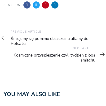
SHARE ON
Previous
PREVIOUS ARTICLE
Article
Śmiejemy się pomimo deszczu i trafiamy do
Polsatu.
Next
NEXT ARTICLE
Article
Kosmiczne przyspieszenie czyli tydzień z jogą
śmiechu
YOU MAY ALSO LIKE