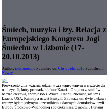
Śmiech, muzyka i łzy. Relacja z
Europejskiego Kongresu Jogi
Śmiechu w Lizbonie (17-
20.10.2013)
Author:
joginsmiechu
Published on:
6 listopada, 2013
Published in:
Newsy
Pierwszego dnia wziąłem udział w zaawansowanym warsztacie dla
nauczycieli, który prowadził doktor Kataria. Grupa uczestników
bardzo ciekawa, sporo osób z Włoch, Francji, Niemiec, ale też z
Izraela, USA, Kanady a nawet Brazylii. Zauważyłem dwie ciekawe
rzeczy: byłem jedynym uczestnikiem z dawnych demoludów czyli
Europy Środkowo-Wschodniej i co ciekawsze, z moimi 31-latami