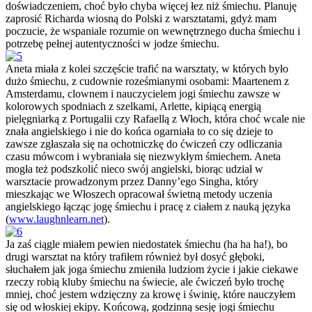
doświadczeniem, choć było chyba więcej łez niż śmiechu. Planuję
zaprosić Richarda wiosną do Polski z warsztatami, gdyż mam
poczucie, że wspaniale rozumie on wewnętrznego ducha śmiechu i
potrzebę pełnej autentyczności w jodze śmiechu.
Aneta miała z kolei szczęście trafić na warsztaty, w których było
dużo śmiechu, z cudownie roześmianymi osobami: Maartenem z
Amsterdamu, clownem i nauczycielem jogi śmiechu zawsze w
kolorowych spodniach z szelkami, Arlette, kipiącą energią
pielęgniarką z Portugalii czy Rafaellą z Włoch, która choć wcale nie
znała angielskiego i nie do końca ogarniała to co się dzieje to
zawsze zgłaszała się na ochotniczkę do ćwiczeń czy odliczania
czasu mówcom i wybraniała się niezwykłym śmiechem. Aneta
mogła też podszkolić nieco swój angielski, biorąc udział w
warsztacie prowadzonym przez Danny’ego Singha, który
mieszkając we Włoszech opracował świetną metody uczenia
angielskiego łącząc jogę śmiechu i pracę z ciałem z nauką języka
(
www.laughnlearn.net
).
Ja zaś ciągle miałem pewien niedostatek śmiechu (ha ha ha!), bo
drugi warsztat na który trafiłem również był dosyć głęboki,
słuchałem jak joga śmiechu zmieniła ludziom życie i jakie ciekawe
rzeczy robią kluby śmiechu na świecie, ale ćwiczeń było trochę
mniej, choć jestem wdzięczny za krowę i świnię, które nauczyłem
się od włoskiej ekipy. Końcową, godzinną sesję jogi śmiechu