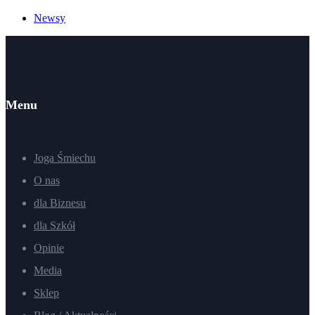
Newsy
Menu
Joga Śmiechu
O nas
dla Biznesu
dla Szkół
Opinie
Media
Sklep