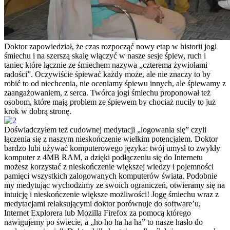
Doktor zapowiedział, że czas rozpocząć nowy etap w historii jogi
śmiechu i na szerszą skalę włączyć w nasze sesje śpiew, ruch i
taniec które łącznie ze śmiechem nazywa „czterema żywiołami
radości”. Oczywiście śpiewać każdy może, ale nie znaczy to by
robić to od niechcenia, nie oceniamy śpiewu innych, ale śpiewamy z
zaangażowaniem, z serca. Twórca jogi śmiechu proponował też
osobom, które mają problem ze śpiewem by chociaż nuciły to już
krok w dobrą stronę.
Doświadczyłem też cudownej medytacji „logowania się” czyli
łączenia się z naszym nieskończenie wielkim potencjałem. Doktor
bardzo lubi używać komputerowego języka: twój umysł to zwykły
komputer z 4MB RAM, a dzięki podłączeniu się do Internetu
możesz korzystać z nieskończenie większej wiedzy i pojemności
pamięci wszystkich zalogowanych komputerów świata. Podobnie
my medytując wychodzimy ze swoich ograniczeń, otwieramy się na
intuicję i nieskończenie większe możliwości! Jogę śmiechu wraz z
medytacjami relaksującymi doktor porównuje do software’u,
Internet Explorera lub Mozilla Firefox za pomocą którego
nawigujemy po świecie, a „ho ho ha ha ha” to nasze hasło do