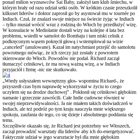
ponad milion wyznawców Sai Baby, założył tam klub śmiechu, w
którym brały od razu udział setki osób. W krótkim czasie przeszkolił
kilkuset liderów i doktor zaprosił go by asystował mu w tournée po
Indiach. Czuł, że znalazł swoje miejsce na świecie żyjąc w Indiach
– tylko musiał wrócić wraz z rodziną do Włoch by przedłużyć wizę.
W konsulacie w Mediolanie dostali wizy na kolejne 4 lata bez
problemu, wsiedli w samolot do Bombaju i tam niski celnik z
podkręconym wąsem pokręcił głową i wstemplował na wizie
„canceled” (anulowane). Kazał im natychmiast przejść do samolotu
powrotnego mówiąc, że ich rzeczy już zostały z powrotem
skierowane do Włoch. Powodów nie podał. Richard zaczął
tłumaczyć celnikowi, że ma nową ważną wizę, a w Indiach
przyjaciół i firmę -nic nie skutkowało.
„Wtedy usłyszałem wewnętrzny głos- wspomina Richard-, że
przyszedł czas bym naprawdę wykorzystał w życiu to czego
uczyłem się na drodze duchowej” . Pokłonił się celnikowi głębokim
namaste i grzecznie zawrócili. Całe Indie cudowne również w
swojej nieprzewidywalności. Ja nie miałem takich doświadczeń w
Indiach, ale też podróż po tym kraju nauczyła mnie większego
spokoju, zaufania do tego, co się dzieje i absolutnego poddania się
temu.
Szczęśliwie okazało się, że Richard jest potrzebny we Włoszech,
zaczął prowadzić warsztaty dla liderów aby ich do-energetyzować.
Faktycznie udział w jego warsztacie był dla mnie głębokim