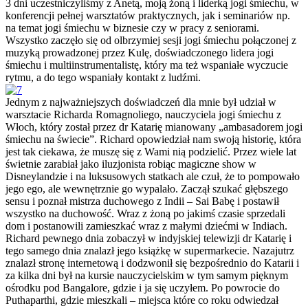
3 dni uczestniczyliśmy z Anetą, moją żoną i liderką jogi śmiechu, w
konferencji pełnej warsztatów praktycznych, jak i seminariów np.
na temat jogi śmiechu w biznesie czy w pracy z seniorami.
Wszystko zaczęło się od olbrzymiej sesji jogi śmiechu połączonej z
muzyką prowadzonej przez Kulę, doświadczonego lidera jogi
śmiechu i multiinstrumentalistę, który ma też wspaniałe wyczucie
rytmu, a do tego wspaniały kontakt z ludźmi.
Jednym z najważniejszych doświadczeń dla mnie był udział w
warsztacie Richarda Romagnoliego, nauczyciela jogi śmiechu z
Włoch, który został przez dr Katarię mianowany „ambasadorem jogi
śmiechu na świecie”. Richard opowiedział nam swoją historię, która
jest tak ciekawa, że muszę się z Wami nią podzielić. Przez wiele lat
świetnie zarabiał jako iluzjonista robiąc magiczne show w
Disneylandzie i na luksusowych statkach ale czuł, że to pompowało
jego ego, ale wewnętrznie go wypalało. Zaczął szukać głębszego
sensu i poznał mistrza duchowego z Indii – Sai Babę i postawił
wszystko na duchowość. Wraz z żoną po jakimś czasie sprzedali
dom i postanowili zamieszkać wraz z małymi dziećmi w Indiach.
Richard pewnego dnia zobaczył w indyjskiej telewizji dr Katarię i
tego samego dnia znalazł jego książkę w supermarkecie. Nazajutrz
znalazł stronę internetową i dodzwonił się bezpośrednio do Katarii i
za kilka dni był na kursie nauczycielskim w tym samym pięknym
ośrodku pod Bangalore, gdzie i ja się uczyłem. Po powrocie do
Puthaparthi, gdzie mieszkali – miejsca które co roku odwiedzał