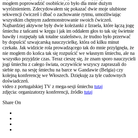
mogłem poprowadzić osobiście,co było dla mnie dużym
wyróżnieniem. Zdecydowałem się pokazać dwie moje ulubione
sekwencji ćwiczeń i dbać o zachowanie rytmu, umożliwiając
wszystkim chętnym zademonstrowanie swoich ćwiczeń.
Najbardziej aktywne były dwie koleżanki z Izraela, które łączą jogę
śmiechu z tańcami w kręgu i jak im oddałem głos to tak się świetnie
bawiły i rozpętały tak totalne szaleństwo, że trudno było przerwać
by dopuścić szwajcarską nauczycielkę, która od kilku minut
czekała. Jak widzicie rola prowadzącego tak do mnie przylgnęła, że
nie mogłem do końca tak się rozpuścić we własnym śmiechu, ale na
wszystko przyjdzie czas. Teraz cieszę się, że znam sporo nauczycieli
jogi śmiechu z całego świata, oczywiście wszyscy zapraszali do
siebie np. na sesję śmiechu na barce w Gandawie (Belgia) czy
kolejną konferencję we Włoszech. Dziękuję za tyle cudownych
doświadczeń.
video z portugalskiej TV z mega-sesji śmiechu
tutaj
zdjęcia: organizatorzy konferencji, źródło
tutaj
Share On