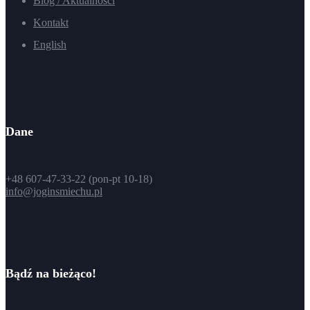
Blog / Aktualności
Kontakt
English
Dane
+48 607-47-33-22 (pon-pt 10-18)
info@joginsmiechu.pl
Bądź na bieżąco!