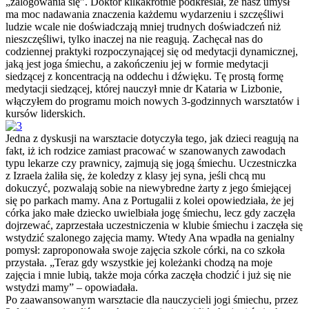
„zalogowania się”. Doktor kilkakrotnie podkreślał, że nasz umysł
ma moc nadawania znaczenia każdemu wydarzeniu i szczęśliwi
ludzie wcale nie doświadczają mniej trudnych doświadczeń niż
nieszczęśliwi, tylko inaczej na nie reagują. Zachęcał nas do
codziennej praktyki rozpoczynającej się od medytacji dynamicznej,
jaką jest joga śmiechu, a zakończeniu jej w formie medytacji
siedzącej z koncentracją na oddechu i dźwięku. Tę prostą formę
medytacji siedzącej, której nauczył mnie dr Kataria w Lizbonie,
włączyłem do programu moich nowych 3-godzinnych warsztatów i
kursów liderskich.
Jedna z dyskusji na warsztacie dotyczyła tego, jak dzieci reagują na
fakt, iż ich rodzice zamiast pracować w szanowanych zawodach
typu lekarze czy prawnicy, zajmują się jogą śmiechu. Uczestniczka
z Izraela żaliła się, że koledzy z klasy jej syna, jeśli chcą mu
dokuczyć, pozwalają sobie na niewybredne żarty z jego śmiejącej
się po parkach mamy. Ana z Portugalii z kolei opowiedziała, że jej
córka jako małe dziecko uwielbiała jogę śmiechu, lecz gdy zaczęła
dojrzewać, zaprzestała uczestniczenia w klubie śmiechu i zaczęła się
wstydzić szalonego zajęcia mamy. Wtedy Ana wpadła na genialny
pomysł: zaproponowała swoje zajęcia szkole córki, na co szkoła
przystała. „Teraz gdy wszystkie jej koleżanki chodzą na moje
zajęcia i mnie lubią, także moja córka zaczęła chodzić i już się nie
wstydzi mamy” – opowiadała.
Po zaawansowanym warsztacie dla nauczycieli jogi śmiechu, przez