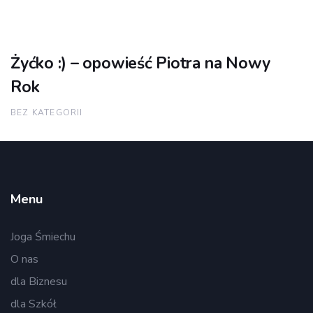
Żyćko :) – opowieść Piotra na Nowy
Rok
BEZ KATEGORII
Menu
Joga Śmiechu
O nas
dla Biznesu
dla Szkół