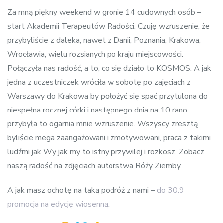
navigation
Za mną piękny weekend w gronie 14 cudownych osób –
start Akademii Terapeutów Radości. Czuję wzruszenie, że
przybyliście z daleka, nawet z Danii, Poznania, Krakowa,
Wrocławia, wielu rozsianych po kraju miejscowości.
Połączyła nas radość, a to, co się działo to KOSMOS. A jak
jedna z uczestniczek wróciła w sobotę po zajęciach z
Warszawy do Krakowa by położyć się spać przytulona do
niespełna rocznej córki i następnego dnia na 10 rano
przybyła to ogarnia mnie wzruszenie. Wszyscy zresztą
byliście mega zaangażowani i zmotywowani, praca z takimi
ludźmi jak Wy jak my to istny przywilej i rozkosz. Zobacz
naszą radość na zdjęciach autorstwa Róży Ziemby.
A jak masz ochotę na taką podróż z nami –
do 30.9
promocja na edycję wiosenną
.