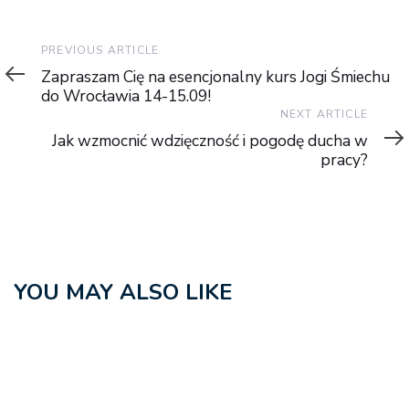
Previous
PREVIOUS ARTICLE
Article
Zapraszam Cię na esencjonalny kurs Jogi Śmiechu
do Wrocławia 14-15.09!
Next
NEXT ARTICLE
Article
Jak wzmocnić wdzięczność i pogodę ducha w
pracy?
YOU MAY ALSO LIKE