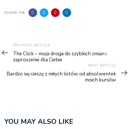
SHARE ON
Previous
PREVIOUS ARTICLE
Article
The Click – moja droga do szybkich zmian i
zaproszenie dla Ciebie
Next
NEXT ARTICLE
Article
Bardzo się cieszę z miłych listów od absolwentek
moich kursów
YOU MAY ALSO LIKE