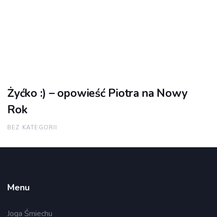
Żyćko :) – opowieść Piotra na Nowy
Rok
BEZ KATEGORII
Menu
Joga Śmiechu