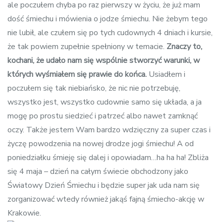
ale poczułem chyba po raz pierwszy w życiu, że już mam
dość śmiechu i mówienia o jodze śmiechu. Nie żebym tego
nie lubił, ale czułem się po tych cudownych 4 dniach i kursie,
że tak powiem zupełnie spełniony w temacie.
Znaczy to,
kochani, że udało nam się wspólnie stworzyć warunki, w
których wyśmiałem się prawie do końca.
Usiadłem i
poczułem się tak niebiańsko, że nic nie potrzebuję,
wszystko jest, wszystko cudownie samo się układa, a ja
mogę po prostu siedzieć i patrzeć albo nawet zamknąć
oczy. Także jestem Wam bardzo wdzięczny za super czas i
życzę powodzenia na nowej drodze jogi śmiechu! A od
poniedziałku śmieję się dalej i opowiadam…ha ha ha! Zbliża
się 4 maja – dzień na całym świecie obchodzony jako
Światowy Dzień Śmiechu i będzie super jak uda nam się
zorganizować wtedy również jakąś fajną śmiecho-akcję w
Krakowie.