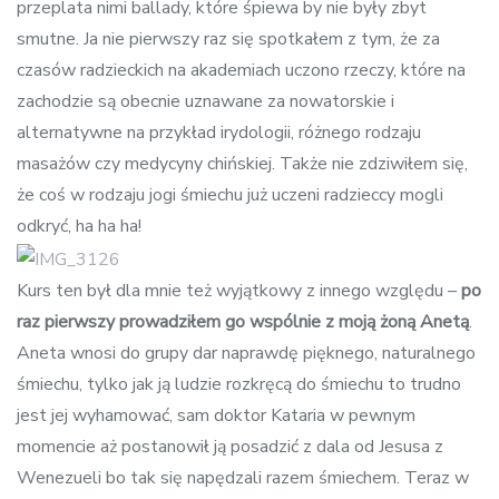
przeplata nimi ballady, które śpiewa by nie były zbyt
smutne. Ja nie pierwszy raz się spotkałem z tym, że za
czasów radzieckich na akademiach uczono rzeczy, które na
zachodzie są obecnie uznawane za nowatorskie i
alternatywne na przykład irydologii, różnego rodzaju
masażów czy medycyny chińskiej. Także nie zdziwiłem się,
że coś w rodzaju jogi śmiechu już uczeni radzieccy mogli
odkryć, ha ha ha!
Kurs ten był dla mnie też wyjątkowy z innego względu –
po
raz pierwszy prowadziłem go wspólnie z moją żoną Anetą
.
Aneta wnosi do grupy dar naprawdę pięknego, naturalnego
śmiechu, tylko jak ją ludzie rozkręcą do śmiechu to trudno
jest jej wyhamować, sam doktor Kataria w pewnym
momencie aż postanowił ją posadzić z dala od Jesusa z
Wenezueli bo tak się napędzali razem śmiechem. Teraz w