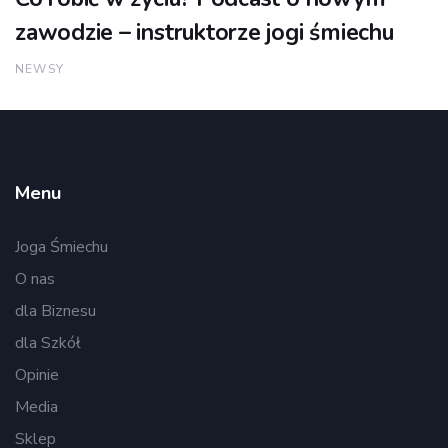
zawodzie – instruktorze jogi śmiechu
NEWSY
Menu
Joga Śmiechu
O nas
dla Biznesu
dla Szkół
Opinie
Media
Sklep