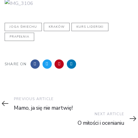
JOGA ŚMIECHU
KRAKÓW
KURS LIDERSKI
PRAPEŁNIA
SHARE ON
Previous
PREVIOUS ARTICLE
Article
Mamo, ja się nie martwię!
Next
NEXT ARTICLE
Article
O miłości i ocenianiu