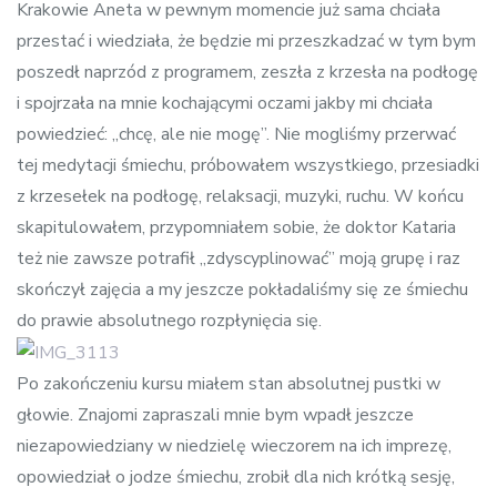
Krakowie Aneta w pewnym momencie już sama chciała
przestać i wiedziała, że będzie mi przeszkadzać w tym bym
poszedł naprzód z programem, zeszła z krzesła na podłogę
i spojrzała na mnie kochającymi oczami jakby mi chciała
powiedzieć: „chcę, ale nie mogę”. Nie mogliśmy przerwać
tej medytacji śmiechu, próbowałem wszystkiego, przesiadki
z krzesełek na podłogę, relaksacji, muzyki, ruchu. W końcu
skapitulowałem, przypomniałem sobie, że doktor Kataria
też nie zawsze potrafił „zdyscyplinować” moją grupę i raz
skończył zajęcia a my jeszcze pokładaliśmy się ze śmiechu
do prawie absolutnego rozpłynięcia się.
Po zakończeniu kursu miałem stan absolutnej pustki w
głowie. Znajomi zapraszali mnie bym wpadł jeszcze
niezapowiedziany w niedzielę wieczorem na ich imprezę,
opowiedział o jodze śmiechu, zrobił dla nich krótką sesję,