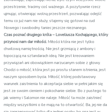
przestrzenie, tracimy coś ważnego. A pozytywnie rzecz
ujmując, otwierając wolną przestrzeń, pozwalając odejść
temu co już nam nie służy, stajemy się gotowi na cud
Nowego i swobodny taniec jeszcze nieznanego.
Czas poznać drugiego króla – Lo
v
eliusza Kochającego, który
przynosi nam dar miłości.
Miłości która nie jest tylko
chwilową namiętnością. Nie jest grzmiącą z ambony i
łopoczącą na sztandarach ideą. Nie jest kreowaniem
przywiązań ani obowiązkiem narzucanym sobie z głowy.
Chodzi o miłość, która jest po prostu stanem istnienia, jest
naszym sposobem bycia. Miłość, której podstawowy
warunek zaistnienia to akceptacja siebie w pełni jakim się
jest ze swoim cieniem i pokochanie siebie. Bo z pustego to
jak wiemy i Salomon nie naleje. Miłość ta może zaistnieć
między wszystkimi o ile mają na to otwartość. Ba, jej nie da
się zarezerwować tylko dla jednej osoby, bo ona jest w