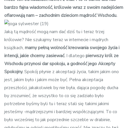
bardzo fajna wiadomość, królowie wraz z swoim nadejściem
ofiarowują
nam –
zachodnim dziec
iom
mądrość Wschodu.
Jaką tą mądrość mogą nam dać dziś tu i teraz trzej
królowie? Nie szukajmy teraz w internecie i mądrych
książkach,
mamy pełną wolność kreowania swojego życia i
intencji, jakie chcemy zasiewać.
I dlatego
pierwszy król ze
Ws
chodu przynosi dar spokoju, a godność jego Akcepty
Spokojny.
Spokój płynie z akceptacji życia, takim jakim ono
jest, jakim było i jakim może być. Pełna akceptacja
przeszłości, jakakolwiek by nie była, dająca pogodę ducha
by zrozumieć, że wszystko to co się zadziało było
potrzebne byśmy byli tu i teraz stali się takimi jakimi
jesteśmy -mądrzejszymi i bardziej współczującymi. To co
było wcześniej to jak poprzednie szczeble w drabinie,
gdybyśmy je odcięli moglibyśmy spaść. Nie znaczy to też