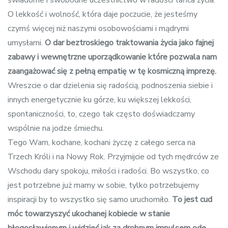
świadome i swobodne uczestnictwo w radości tańca życia.
O lekkość i wolność, która daje poczucie, że jesteśmy
czymś więcej niż naszymi osobowościami i mądrymi
umysłami.
O dar beztroskiego traktowania życia jako fajnej
zabawy i wewnętrzne uporządkowanie które pozwala nam
zaangażować się z pełną empatię w tę kosmiczną i
mprez
ę.
Wreszcie o dar dzielenia się radością, podnoszenia siebie i
innych energetycznie ku górze, ku większej lekkości,
spontaniczności, to, czego tak często doświadczamy
wspólnie na jodze śmiechu.
Tego Wam, kochane, kochani życzę z całego serca na
Trzech Króli i na Nowy Rok. Przyjmijcie od tych mędrców ze
Wschodu dary spokoju, miłości i radości. Bo wszystko, co
jest potrzebne już mamy w sobie, tylko potrzebujemy
inspiracji by to wszystko się samo uruchomiło.
To jest cud
móc towarzyszyć ukochanej kobiecie w stanie