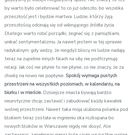
by warto było celebrować to co już odeszło, bo wszelka
przeszłość jest i będzie martwa. Ludzie, którzy żyją
przeszłością odcinają się od wibrującego źródła życia.
Dlatego warto robić porządki, żegnać się z pamiątkami,
unikać sentymentalizmu. Ja nawet jestem w tej sprawie
radykalnym, gdy widzę, że niegdyś bliscy mi ludzie nadają
teraz na zupełnie innych falach na siłę nie podtrzymuję
relacji. Jak coś nie płynie to nie płynie, co nie znaczy, że za
chwilę na nowo nie popłynie.
Spokój wymaga pustych
przestrzeni na wszystkich poziomach, w kalendarzu, na
biurku i w mieście.
Dzisiejsze miasta bywają bardzo
neurotyczne chcąc zastawić i zabudować każdy kawałek
wolnej przestrzeni. Nawet taka moja ulubiona polanka pod
blokiem teraz została w mgnieniu oka rozkopana bo
nowych bloków w Warszawie nigdy nie dosyć. Ale
zastawiając, zapełniając nieraz byle czym wszystkie wolne