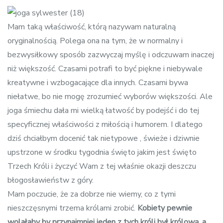
navigation
Mam taką właściwość, którą nazywam naturalną
oryginalnością. Polega ona na tym, że w normalny i
bezwysiłkowy sposób zazwyczaj myślę i odczuwam inaczej
niż większość. Czasami potrafi to być piękne i niebywale
kreatywne i wzbogacające dla innych. Czasami bywa
niełatwe, bo nie mogę zrozumieć wyborów większości. Ale
joga śmiechu dała mi wielką łatwość by podejść i do tej
specyficznej właściwości z miłością i humorem. I dlatego
dziś chciałbym docenić tak nietypowe , świeże i dziwnie
upstrzone w środku tygodnia święto jakim jest święto
Trzech Króli i życzyć Wam z tej właśnie okazji deszczu
błogosławieństw z góry.
Mam poczucie, że za dobrze nie wiemy, co z tymi
nieszczęsnymi trzema królami zrobić.
Kobiety
pewnie
wolałaby by przynajmniej jeden z tych króli był królową,
a