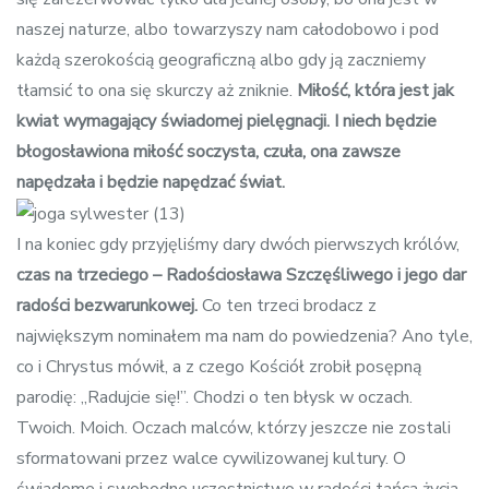
naszej naturze, albo towarzyszy nam całodobowo i pod
każdą szerokością geograficzną albo gdy ją zaczniemy
tłamsić to ona się skurczy aż zniknie.
Miłość, która jest jak
kwiat wymagający świadomej pielęgnacji. I niech będzie
błogosławiona miłość soczysta, czuła, ona zawsze
napędzała
i będzie napędzać
świat.
I na koniec gdy przyjęliśmy dary dwóch pierwszych królów,
czas na trzeciego – Radościosława
Szczęśliw
ego i jego dar
radości bezwarunkowej.
Co ten trzeci brodacz z
największym nominałem ma nam do powiedzenia? Ano tyle,
co i Chrystus mówił, a z czego Kościół zrobił posępną
parodię: „Radujcie się!”. Chodzi o ten błysk w oczach.
Twoich. Moich. Oczach malców, którzy jeszcze nie zostali
sformatowani przez walce cywilizowanej kultury. O