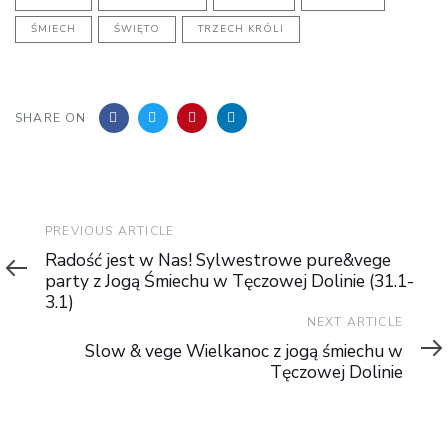
ŚMIECH
ŚWIĘTO
TRZECH KRÓLI
SHARE ON
Previous
PREVIOUS ARTICLE
Article
Radość jest w Nas! Sylwestrowe pure&vege
party z Jogą Śmiechu w Tęczowej Dolinie (31.1-
3.1)
Next
NEXT ARTICLE
Article
Slow & vege Wielkanoc z jogą śmiechu w
Tęczowej Dolinie