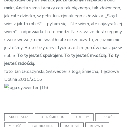
błogosławionym i widzieć jak za drobnym impulsem ode
mnie,
Aneta sama tworzy coś tak pięknego, tak złożonego,
jak całe dziecko, w pełni funkcjonalnego człowieka. „Skąd
wiesz jak to robić?” – pytam się. „Nie wiem, ale najwyraźniej
wiem” – odpowiada. I o to chodzi. Nie zawsze dostrzegamy
swoje wewnętrzne światło ale nie znaczy to, że już nim nie
jesteśmy. Bo te trzy dary i tych trzech mędrców masz już w
sobie.
To ty jesteś spokojem. To ty jesteś miłością. To ty
jesteś radością.
foto: Jan Jałoszyński, Sylwester z Jogą Śmiechu, Tęczowa
Dolina 2015/2016
AKCEPTACJA
JOGA ŚMIECHU
KOBIETY
LEKKOŚĆ
MIŁOŚĆ
PATRIRACHAT
RADOŚĆ
ROZWÓJ