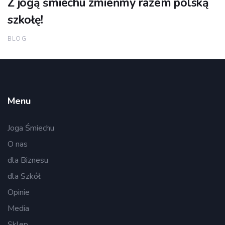
Z jogą śmiechu zmieńmy razem polską
szkołę!
BLOG
Menu
Joga Śmiechu
O nas
dla Biznesu
dla Szkół
Opinie
Media
Sklep