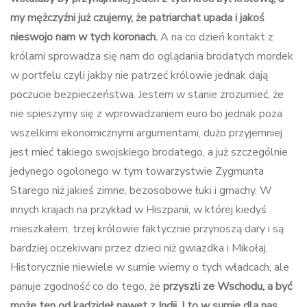
my mężczyźni już czujemy, że patriarchat upada i jakoś
nieswojo nam w tych koronach.
A na co dzień kontakt z
królami sprowadza się nam do oglądania brodatych mordek
w portfelu czyli jakby nie patrzeć królowie jednak dają
poczucie bezpieczeństwa. Jestem w stanie zrozumieć, że
nie spieszymy się z wprowadzaniem euro bo jednak poza
wszelkimi ekonomicznymi argumentami, dużo przyjemniej
jest mieć takiego swojskiego brodatego, a już szczególnie
jedynego ogolonego w tym towarzystwie Zygmunta
Starego niż jakieś zimne, bezosobowe łuki i gmachy. W
innych krajach na przykład w Hiszpanii, w której kiedyś
mieszkałem, trzej królowie faktycznie przynoszą dary i są
bardziej oczekiwani przez dzieci niż gwiazdka i Mikołaj.
Historycznie niewiele w sumie wiemy o tych władcach, ale
panuje zgodność co do tego, że
przyszli ze Wschodu,
a
być
może
ten od kadzideł
nawet z Indii. I to w sumie dla nas