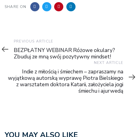
SHARE ON
Previous
PREVIOUS ARTICLE
Article
BEZPŁATNY WEBINAR Różowe okulary?
Zbuduj ze mną swój pozytywny mindset!
Next
NEXT ARTICLE
Article
Indie z miłością i śmiechem – zapraszamy na
wyjątkową autorską wyprawę Piotra Bielskiego
z warsztatem doktora Katarii, założyciela jogi
śmiechu i ajurwedą
YOU MAY ALSO LIKE