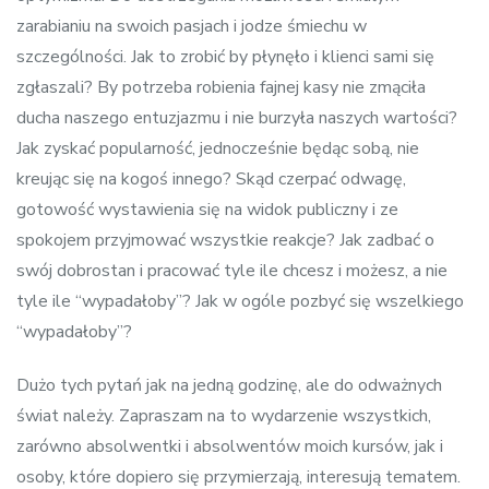
zarabianiu na swoich pasjach i jodze śmiechu w
szczególności. Jak to zrobić by płynęło i klienci sami się
zgłaszali? By potrzeba robienia fajnej kasy nie zmąciła
ducha naszego entuzjazmu i nie burzyła naszych wartości?
Jak zyskać popularność, jednocześnie będąc sobą, nie
kreując się na kogoś innego? Skąd czerpać odwagę,
gotowość wystawienia się na widok publiczny i ze
spokojem przyjmować wszystkie reakcje? Jak zadbać o
swój dobrostan i pracować tyle ile chcesz i możesz, a nie
tyle ile “wypadałoby”? Jak w ogóle pozbyć się wszelkiego
“wypadałoby”?
Dużo tych pytań jak na jedną godzinę, ale do odważnych
świat należy. Zapraszam na to wydarzenie wszystkich,
zarówno absolwentki i absolwentów moich kursów, jak i
osoby, które dopiero się przymierzają, interesują tematem.