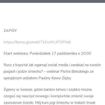
Post
navigation
ZAPISY:
https://forms.gle/xvk6TkDoWUf79FNJ6
Start webinaru: Poniedziałek 17 października o 20:00
Rusz z kopyta! Jak ogarnąć social media i zarabiać na swoich
pasjach i jodze śmiechu? – webinar Piotra Bielskiego ze
specjalnym udziałem Pauliny Kawy-Zięby.
Żyjemy w świecie, gdzie bardzo łatwo i szybko można
czegoś się nauczyć nowego i kompletnie zmienić swoje
zawodowe ścieżki. Mój kurs jogi śmiechu w Indiach trwał