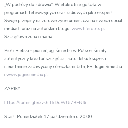
„W podróży do zdrowia”. Wielokrotnie gościła w
programach telewizyjnych oraz radiowych jako ekspert.
Swoje przepisy na zdrowe życie umieszcza na swoich social
mediach oraz na autorskim blogu:
www.liferoots.pl
.
Szczęśliwa żona i mama.
Piotr Bielski – pionier jogi śmiechu w Polsce, śmiały i
autentyczny kreator szczęścia,, autor kilku książek i
nieustannie zachwycony córeczkami tata, FB: Jogin Śmiechu
i
www.joginsmiechu.pl
ZAPISY:
https://forms.gle/xvk6TkDoWUf79FNJ6
Start: Poniedziałek 17 października o 20:00