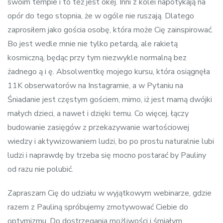
swoim tempie i to też jest okej. Inni z kolei napotykają na
opór do tego stopnia, że w ogóle nie ruszają. Dlatego
zaprosiłem jako gościa osobę, która może Cię zainspirować.
Bo jest wedle mnie nie tylko petardą, ale rakietą
kosmiczną, będąc przy tym niezwykle normalną bez
żadnego ą i ę. Absolwentkę mojego kursu, która osiągnęła
11K obserwatorów na Instagramie, a w Pytaniu na
Śniadanie jest częstym gościem, mimo, iż jest mamą dwójki
małych dzieci, a nawet i dzięki temu. Co więcej, łączy
budowanie zasięgów z przekazywanie wartościowej
wiedzy i aktywizowaniem ludzi, bo po prostu naturalnie lubi
ludzi i naprawdę by trzeba się mocno postarać by Pauliny
od razu nie polubić.
Zapraszam Cię do udziału w wyjątkowym webinarze, gdzie
razem z Pauliną spróbujemy zmotywować Ciebie do
optymizmu. Do dostrzegania możliwości i śmiałym