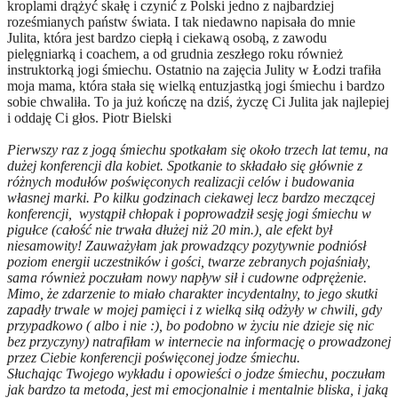
kroplami drążyć skałę i czynić z Polski jedno z najbardziej
roześmianych państw świata. I tak niedawno napisała do mnie
Julita, która jest bardzo ciepłą i ciekawą osobą, z zawodu
pielęgniarką i coachem, a od grudnia zeszłego roku również
instruktorką jogi śmiechu. Ostatnio na zajęcia Julity w Łodzi trafiła
moja mama, która stała się wielką entuzjastką jogi śmiechu i bardzo
sobie chwaliła. To ja już kończę na dziś, życzę Ci Julita jak najlepiej
i oddaję Ci głos. Piotr Bielski
Pierwszy raz z jogą śmiechu spotkałam się około trzech lat temu, na
dużej konferencji dla kobiet. Spotkanie to składało się głównie z
różnych modułów poświęconych realizacji celów i budowania
własnej marki. Po kilku godzinach ciekawej lecz bardzo meczącej
konferencji, wystąpił chłopak i poprowadził sesję jogi śmiechu w
pigułce (całość nie trwała dłużej niż 20 min.), ale efekt był
niesamowity! Zauważyłam jak prowadzący pozytywnie podniósł
poziom energii uczestników i gości, twarze zebranych pojaśniały,
sama również poczułam nowy napływ sił i cudowne odprężenie.
Mimo, że zdarzenie to miało charakter incydentalny, to jego skutki
zapadły trwale w mojej pamięci i z wielką siłą odżyły w chwili, gdy
przypadkowo ( albo i nie :), bo podobno w życiu nie dzieje się nic
bez przyczyny) natrafiłam w internecie na informację o prowadzonej
przez Ciebie konferencji poświęconej jodze śmiechu.
Słuchając Twojego wykładu i opowieści o jodze śmiechu, poczułam
jak bardzo ta metoda, jest mi emocjonalnie i mentalnie bliska, i jaką