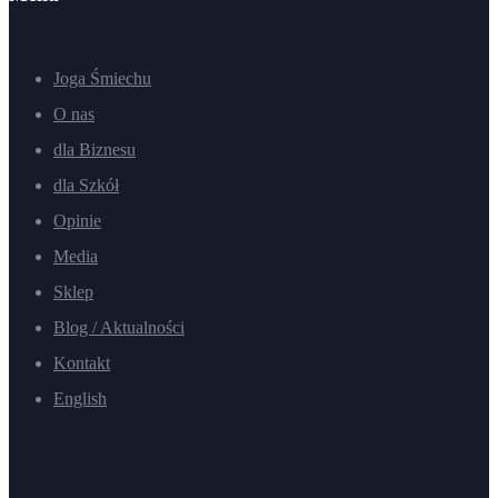
Joga Śmiechu
O nas
dla Biznesu
dla Szkół
Opinie
Media
Sklep
Blog / Aktualności
Kontakt
English