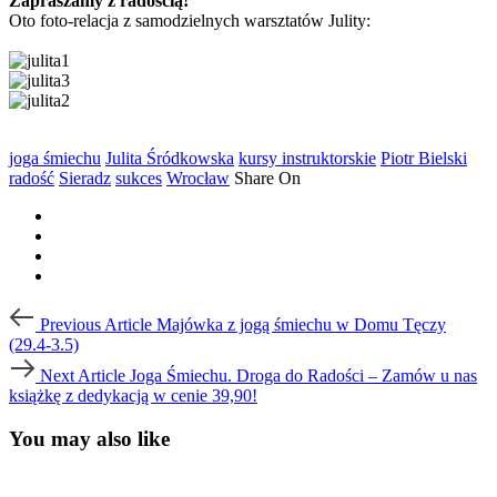
Zapraszamy z radością!
Oto foto-relacja z samodzielnych warsztatów Julity:
joga śmiechu
Julita Śródkowska
kursy instruktorskie
Piotr Bielski
radość
Sieradz
sukces
Wrocław
Share On
Post
Previous
Previous Article
Majówka z jogą śmiechu w Domu Tęczy
Article
navigation
(29.4-3.5)
Next
Next Article
Joga Śmiechu. Droga do Radości – Zamów u nas
Article
książkę z dedykacją w cenie 39,90!
You may also like