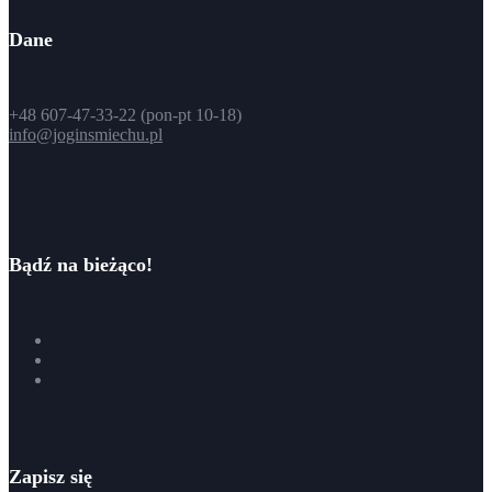
Dane
+48 607-47-33-22 (pon-pt 10-18)
info@joginsmiechu.pl
Bądź na bieżąco!
Zapisz się