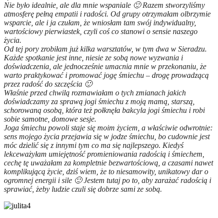
Nie było idealnie, ale dla mnie wspaniale 🙂 Razem stworzyliśmy
atmosferę pełną empatii i radości. Od grupy otrzymałam olbrzymie
wsparcie, ale i ja czułam, że wniosłam tam swój indywidualny,
wartościowy pierwiastek, czyli coś co stanowi o sensie naszego
życia.
Od tej pory zrobiłam już kilka warsztatów, w tym dwa w Sieradzu.
Każde spotkanie jest inne, niesie ze sobą nowe wyzwania i
doświadczenia, ale jednocześnie umacnia mnie w przekonaniu, że
warto praktykować i promować jogę śmiechu – drogę prowadzącą
przez radość do szczęścia 🙂
Właśnie przed chwilą rozmawiałam o ty
ch zmianach jakich
doświadczamy za sprawą jogi śmiechu
z moją mamą, starszą,
schorowaną osobą, która też połknęła bakcyla jogi śmiechu i robi
sobie samotne, domowe sesje.
Joga śmiechu powoli staje się moim życiem, a właściwie odwrotnie:
sens mojego życia przejawia się w jodze śmiechu, bo cudownie jest
móc dzielić się z innymi tym co ma się najlepszego. Kiedyś
lekceważyłam umiejętność promieniowania radością i śmiechem,
cechę tę uważałam za kompletnie bezwartościową, a czasami nawet
komplikującą życie, dziś wiem, że to niesamowity, unikatowy dar o
ogromnej energii i sile 🙂 Jestem tutaj po to, aby zarażać radością i
sprawiać, żeby ludzie czuli się dobrze sami ze sobą.