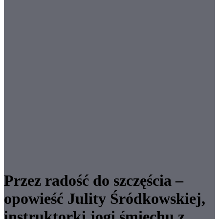
Przez radość do szczęścia –
opowieść Julity Śródkowskiej,
instruktorki jogi śmiechu z