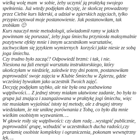
wielką wolę mam w sobie, żeby uczynić ją praktyką swojego
spełnienia. Już wtedy podjęłam decyzję, że skończę prowadzony
przez Ciebie kurs liderski, a udział w zgierskich zajęciach, tylko
przypieczętował moje postanowienie. Jak postanowiłam, tak
zrobiłam 🙂
Kurs nauczył mnie metodologii, uświadomił ramy w jakich
powinnam się poruszać, żeby joga śmiechu przyniosła maksymalnie
pozytywne efekty mnie i innym uczestnikom warsztatów,
zachwyciłam się językiem wymiernych korzyści jakie niesie ze sobą
joga śmiechu.
Czy trudno było zacząć? Odpowiedź brzmi: i tak, i nie.
Niesiona na fali energii warsztatu instruktorskiego, który
ukończyłam w niedzielę, zaledwie trzy dni potem, postanowiłam
poprowadzić swoje zajęcia w Klubie Śmiechu w Zgierzu, gdzie
wcześniej bywałam jako uczestnik Twoich zajęć.
Decyzję podjęłam szybko, ale nie była ona pozbawiona
wątpliwości… Z jednej strony miałam ułatwione zadanie, bo była to
grupa już znająca i zaangażowana w praktykę jogi śmiechu, więc
nie musiałam wyjaśniać istoty tej metody, ale z drugiej strony
wiedziałam, że nie uniknę porównania z Tobą, co było dla mnie
wielkim osobistym wyzwaniem….
W głowie roiły się wątpliwości: czy dam radę…wystąpić publicznie,
poprowadzić grupę, wzbudzić w uczestnikach ducha radości,czy
przełamię osobiste kompleksy i ograniczenia, pokonam wewnętrzny
lęk….