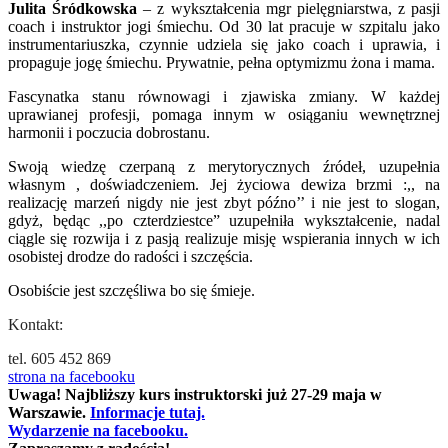
Julita Śródkowska
– z wykształcenia mgr pielęgniarstwa, z pasji
coach i instruktor jogi śmiechu. Od 30 lat pracuje w szpitalu jako
instrumentariuszka, czynnie udziela się jako coach i uprawia, i
propaguje jogę śmiechu. Prywatnie, pełna optymizmu żona i mama.
Fascynatka stanu równowagi i zjawiska zmiany. W każdej
uprawianej profesji, pomaga innym w osiąganiu wewnętrznej
harmonii i poczucia dobrostanu.
Swoją wiedzę czerpaną z merytorycznych źródeł, uzupełnia
własnym , doświadczeniem. Jej życiowa dewiza brzmi :,, na
realizację marzeń nigdy nie jest zbyt późno’’ i nie jest to slogan,
gdyż, będąc ,,po czterdziestce” uzupełniła wykształcenie, nadal
ciągle się rozwija i z pasją realizuje misję wspierania innych w ich
osobistej drodze do radości i szczęścia.
Osobiście jest szczęśliwa bo się śmieje.
Kontakt:
tel. 605 452 869
strona na facebooku
Uwaga! Najbliższy kurs instruktorski już 27-29 maja w
Warszawie.
Informacje tutaj.
Wydarzenie na facebooku.