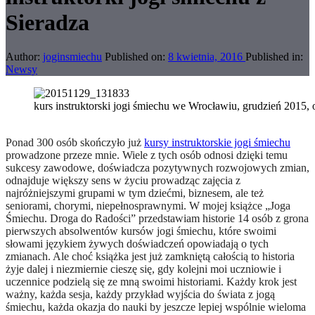
Sieradza
Author:
joginsmiechu
Published on:
8 kwietnia, 2016
Published in:
Newsy
kurs instruktorski jogi śmiechu we Wrocławiu, grudzień 2015, 
Ponad 300 osób skończyło już
kursy instruktorskie jogi śmiechu
prowadzone przeze mnie. Wiele z tych osób odnosi dzięki temu
sukcesy zawodowe, doświadcza pozytywnych rozwojowych zmian,
odnajduje większy sens w życiu prowadząc zajęcia z
najróżniejszymi grupami w tym dziećmi, biznesem, ale też
seniorami, chorymi, niepełnosprawnymi. W mojej książce „Joga
Śmiechu. Droga do Radości” przedstawiam historie 14 osób z grona
pierwszych absolwentów kursów jogi śmiechu, które swoimi
słowami językiem żywych doświadczeń opowiadają o tych
zmianach. Ale choć książka jest już zamkniętą całością to historia
żyje dalej i niezmiernie cieszę się, gdy kolejni moi uczniowie i
uczennice podzielą się ze mną swoimi historiami. Każdy krok jest
ważny, każda sesja, każdy przykład wyjścia do świata z jogą
śmiechu, każda okazja do nauki by jeszcze lepiej wspólnie wieloma