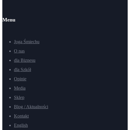
Menu
Joga Śmiechu
O nas
dla Biznesu
dla Szkół
Opinie
Media
Sklep
Blog / Aktualności
Kontakt
English