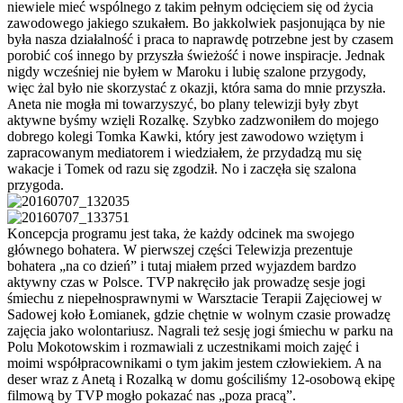
niewiele mieć wspólnego z takim pełnym odcięciem się od życia
zawodowego jakiego szukałem. Bo jakkolwiek pasjonująca by nie
była nasza działalność i praca to naprawdę potrzebne jest by czasem
porobić coś innego by przyszła świeżość i nowe inspiracje. Jednak
nigdy wcześniej nie byłem w Maroku i lubię szalone przygody,
więc żal było nie skorzystać z okazji, która sama do mnie przyszła.
Aneta nie mogła mi towarzyszyć, bo plany telewizji były zbyt
aktywne byśmy wzięli Rozalkę. Szybko zadzwoniłem do mojego
dobrego kolegi Tomka Kawki, który jest zawodowo wziętym i
zapracowanym mediatorem i wiedziałem, że przydadzą mu się
wakacje i Tomek od razu się zgodził. No i zaczęła się szalona
przygoda.
Koncepcja programu jest taka, że każdy odcinek ma swojego
głównego bohatera. W pierwszej części Telewizja prezentuje
bohatera „na co dzień” i tutaj miałem przed wyjazdem bardzo
aktywny czas w Polsce. TVP nakręciło jak prowadzę sesje jogi
śmiechu z niepełnosprawnymi w Warsztacie Terapii Zajęciowej w
Sadowej koło Łomianek, gdzie chętnie w wolnym czasie prowadzę
zajęcia jako wolontariusz. Nagrali też sesję jogi śmiechu w parku na
Polu Mokotowskim i rozmawiali z uczestnikami moich zajęć i
moimi współpracownikami o tym jakim jestem człowiekiem. A na
deser wraz z Anetą i Rozalką w domu gościliśmy 12-osobową ekipę
filmową by TVP mogło pokazać nas „poza pracą”.