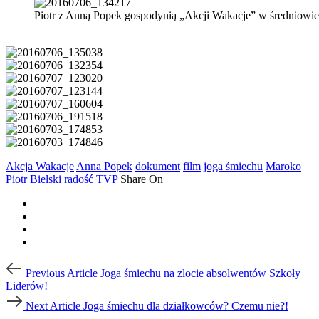
Piotr z Anną Popek gospodynią „Akcji Wakacje” w średniowi
Akcja Wakacje
Anna Popek
dokument
film
joga śmiechu
Maroko
Piotr Bielski
radość
TVP
Share On
Post
Previous
Previous Article
Joga śmiechu na zlocie absolwentów Szkoły
Article
navigation
Liderów!
Next
Next Article
Joga śmiechu dla działkowców? Czemu nie?!
Article