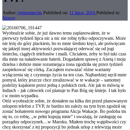
Author:
joginsmiechu
Published on:
11 lipca, 2016
Published in:
Newsy
Wyobraźcie sobie, że już dawno temu zaplanowałem, że w
pierwszy tydzień lipca nic a nic nie robię tylko odpoczywam. Może
nie leżę do góry plackiem, bo to mnie średnio kręci, ale poświęcam
się jakiejś innej aktywności pozwalającej oderwać się od jogi
śmiechu, ciągłych telefonów i maili. Chciałem, żeby to był taki czas
dla mnie na naładowanie baterii. Dogadałem sprawę z Anetą i moja
dzielna i dobrze mnie rozumiejąca żona zgodziła się przez tydzień
zaopiekować się córką. Zacząłem rozważać różne warianty
wyłączenia się z czynnego życia na ten czas. Najbardziej nęcił mnie
pomysł, który jeszcze chce zrealizować w te wakacje – samotnej
podróży kajakiem przez jedną z polskich rzek. Ale jak to mówią w
Indiach – jak człowiek coś planuje to Pan Bóg się śmieje. I tak było
i w moim wypadku.
Otóż wyobraźcie sobie, że dostałem na kilka dni przed planowanym
urlopem telefon z TVP, że bardzo im zależy na tym bym zgodził się
zostać bohaterem nowego programu Akcja Wakacje. Bo podoba im
się to, co robię, „w pełni kupują mnie” i uważają, że zasługuję na
porządny odpoczynek…w Maroku. Miałem trochę wątpliwości czy
chcę skorzystać z tej propozycji bo jednak urlop z telewizją może