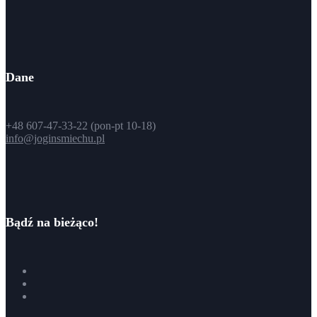
Dane
+48 607-47-33-22 (pon-pt 10-18)
info@joginsmiechu.pl
Bądź na bieżąco!