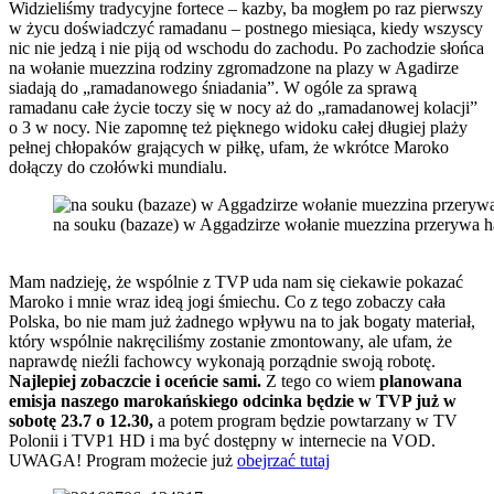
Widzieliśmy tradycyjne fortece – kazby, ba mogłem po raz pierwszy
w życu doświadczyć ramadanu – postnego miesiąca, kiedy wszyscy
nic nie jedzą i nie piją od wschodu do zachodu. Po zachodzie słońca
na wołanie muezzina rodziny zgromadzone na plazy w Agadirze
siadają do „ramadanowego śniadania”. W ogóle za sprawą
ramadanu całe życie toczy się w nocy aż do „ramadanowej kolacji”
o 3 w nocy. Nie zapomnę też pięknego widoku całej długiej plaży
pełnej chłopaków grających w piłkę, ufam, że wkrótce Maroko
dołączy do czołówki mundialu.
na souku (bazaze) w Aggadzirze wołanie muezzina przerywa 
Mam nadzieję, że wspólnie z TVP uda nam się ciekawie pokazać
Maroko i mnie wraz ideą jogi śmiechu. Co z tego zobaczy cała
Polska, bo nie mam już żadnego wpływu na to jak bogaty materiał,
który wspólnie nakręciliśmy zostanie zmontowany, ale ufam, że
naprawdę nieźli fachowcy wykonają porządnie swoją robotę.
Najlepiej zobaczcie i oceńcie sami.
Z tego co wiem
planowana
emisja naszego marokańskiego odcinka będzie w TVP już w
sobotę 23.7 o 12.30,
a potem program będzie powtarzany w TV
Polonii i TVP1 HD i ma być dostępny w internecie na VOD.
UWAGA! Program możecie już
obejrzać tutaj