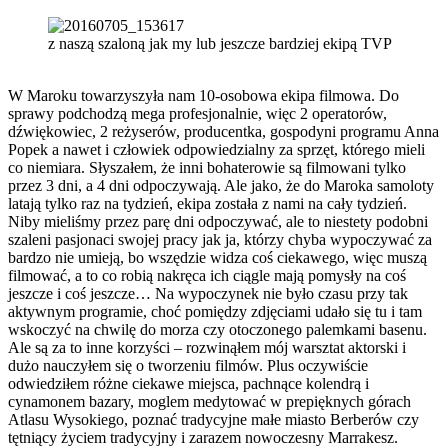
z naszą szaloną jak my lub jeszcze bardziej ekipą TVP
W Maroku towarzyszyła nam 10-osobowa ekipa filmowa. Do
sprawy podchodzą mega profesjonalnie, więc 2 operatorów,
dźwiękowiec, 2 reżyserów, producentka, gospodyni programu Anna
Popek a nawet i człowiek odpowiedzialny za sprzęt, którego mieli
co niemiara. Słyszałem, że inni bohaterowie są filmowani tylko
przez 3 dni, a 4 dni odpoczywają. Ale jako, że do Maroka samoloty
latają tylko raz na tydzień, ekipa została z nami na cały tydzień.
Niby mieliśmy przez parę dni odpoczywać, ale to niestety podobni
szaleni pasjonaci swojej pracy jak ja, którzy chyba wypoczywać za
bardzo nie umieją, bo wszędzie widza coś ciekawego, więc muszą
filmować, a to co robią nakręca ich ciągle mają pomysły na coś
jeszcze i coś jeszcze… Na wypoczynek nie było czasu przy tak
aktywnym programie, choć pomiędzy zdjęciami udało się tu i tam
wskoczyć na chwilę do morza czy otoczonego palemkami basenu.
Ale są za to inne korzyści – rozwinąłem mój warsztat aktorski i
dużo nauczyłem się o tworzeniu filmów. Plus oczywiście
odwiedziłem różne ciekawe miejsca, pachnące kolendrą i
cynamonem bazary, moglem medytować w prepięknych górach
Atlasu Wysokiego, poznać tradycyjne małe miasto Berberów czy
tętniący życiem tradycyjny i zarazem nowoczesny Marrakesz.