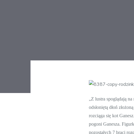
Post
„Z lustra spoglądają na
odsłoniętą dłoń złożoną
navigatio
rozciąga się kot Ganesz
pogoni Ganesza. Figurk
pozostałych 7 braci roz