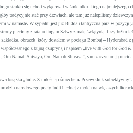
ogu stłukło się ucho i wylądował w śmietniku. I tego najmniejszego c
by tradycyjnie stać przy drzwiach, ale tam już nalepiliśmy dziewczy
mi w namaste. W sypialni jest już Budda i tantryczna para w pozycji
y
 strony pleciony z ratanu lingam Sziwy z małą świątynią. Przy łóżku le
aje zakładka, obrazek, który dostałem w pociągu Bombaj – Hyderabad z
go współczesnego z bujną czupryną i napisem „live with God for God 
zne „Om Namah Shivaya, Om Namah Shivaya”, sam zaczynam ją nucić
owa książka „Indie. Z miłością i śmiechem. Przewodnik subiektywny”.
 urodzin narodowego poety Indii i jednej z moich największych literackic
 dowiesz się, gdzie wypijesz najlepsze mango lassi na Goa czy gdzie 
iej polityki i wszelkich informacji o Indiach, które możesz łatwo spr
ię na obiektywizm, które jest zmorą większości reporterów. Ale też nie 