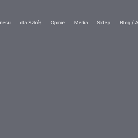
znesu
dla Szkół
Opinie
Media
Sklep
Blog / 