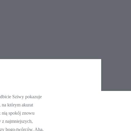
odbicie Sziwy pokazuje
, na którym akurat
 z nią spokój znowu
 z najmniejszych,
arzy bogo-twórców. Aha,