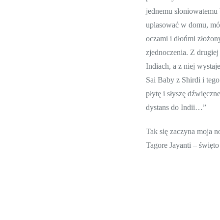
jednemu słoniowatemu b
uplasować w domu, mógł
oczami i dłońmi złożony
zjednoczenia. Z drugiej
Indiach, a z niej wyst
Sai Baby z Shirdi i te
płytę i słyszę dźwięc
dystans do Indii…”
Tak się zaczyna moja n
Tagore Jayanti – święto
cieszę!
Z tego przewodnika nie
Bombaju. Nie będzie w n
będzie w niej silenia s