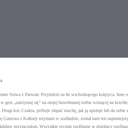
 mnie Sziwa z Parwati. Przytuleni na tle wschodzącego księżyca. Inne 
 w gest „zatrzymaj się” na mojej bawełnianej torbie wiszącej na krześle
n
. Drugi kot, Czakra, próbuje złapać muchę, jak ją upoluje lub da sobie
ę Ganesza z Kalkuty trzymam w szufladzie, został nam ten najmniejszy
daliśmy przyjaciołom. Wszystkie ręcznie rzeźbione w dzielnicy rzeźbi