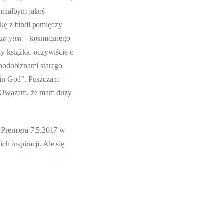
hciałbym jakoś
nkę z bindi pomiędzy
ab yum
– kosmicznego
ży książka, oczywiście o
 podobiznami starego
& in God”. Puszczam
. Uważam, że mam duży
 Premiera 7.5.2017 w
h inspiracji. Ale się
najlepiej przenocować w
awdzić na Wikipedii. Nie
będzie typowo