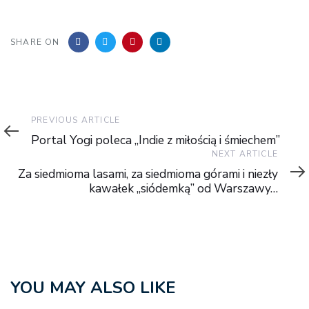
SHARE ON
Previous
PREVIOUS ARTICLE
Article
Portal Yogi poleca „Indie z miłością i śmiechem”
Next
NEXT ARTICLE
Article
Za siedmioma lasami, za siedmioma górami i niezły
kawałek „siódemką” od Warszawy…
YOU MAY ALSO LIKE