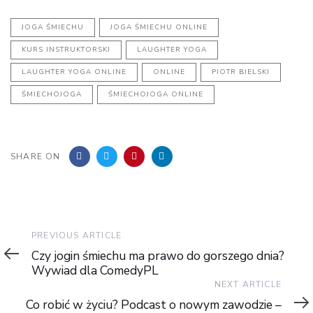
JOGA ŚMIECHU
JOGA ŚMIECHU ONLINE
KURS INSTRUKTORSKI
LAUGHTER YOGA
LAUGHTER YOGA ONLINE
ONLINE
PIOTR BIELSKI
ŚMIECHOJOGA
ŚMIECHOJOGA ONLINE
SHARE ON
Previous
PREVIOUS ARTICLE
Article
Czy jogin śmiechu ma prawo do gorszego dnia?
Wywiad dla ComedyPL
Next
NEXT ARTICLE
Article
Co robić w życiu? Podcast o nowym zawodzie –