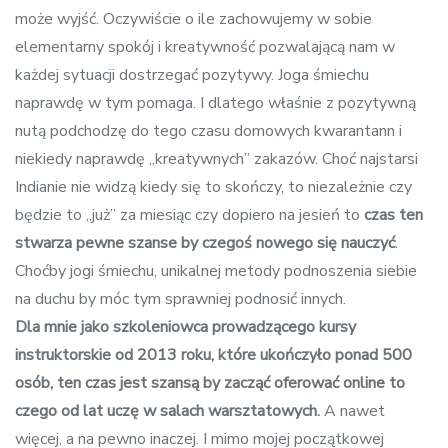
może wyjść. Oczywiście o ile zachowujemy w sobie
elementarny spokój i kreatywność pozwalającą nam w
każdej sytuacji dostrzegać pozytywy. Joga śmiechu
naprawdę w tym pomaga. I dlatego właśnie z pozytywną
nutą podchodzę do tego czasu domowych kwarantann i
niekiedy naprawdę „kreatywnych” zakazów. Choć najstarsi
Indianie nie widzą kiedy się to skończy, to niezależnie czy
będzie to „już” za miesiąc czy dopiero na jesień to
czas ten
stwarza pewne szanse by czegoś nowego się nauczyć
.
Choćby jogi śmiechu, unikalnej metody podnoszenia siebie
na duchu by móc tym sprawniej podnosić innych.
Dla mnie jako szkoleniowca prowadzącego kursy
instruktorskie od 2013 roku, które ukończyło ponad 500
osób, ten czas jest szansą by zacząć oferować online to
czego od lat uczę w salach warsztatowych.
A nawet
więcej, a na pewno inaczej. I mimo mojej początkowej