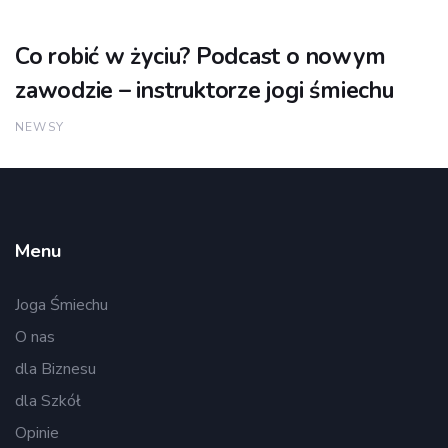
Co robić w życiu? Podcast o nowym
zawodzie – instruktorze jogi śmiechu
NEWSY
Menu
Joga Śmiechu
O nas
dla Biznesu
dla Szkół
Opinie