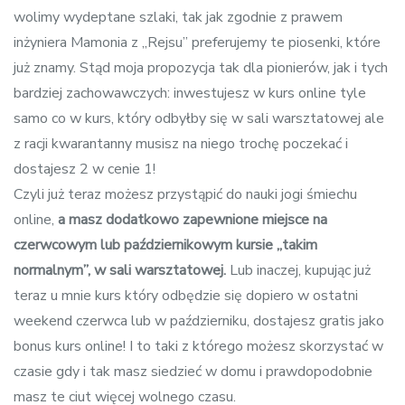
wolimy wydeptane szlaki, tak jak zgodnie z prawem
inżyniera Mamonia z „Rejsu” preferujemy te piosenki, które
już znamy. Stąd moja propozycja tak dla pionierów, jak i tych
bardziej zachowawczych: inwestujesz w kurs online tyle
samo co w kurs, który odbyłby się w sali warsztatowej ale
z racji kwarantanny musisz na niego trochę poczekać i
dostajesz 2 w cenie 1!
Czyli już teraz możesz przystąpić do nauki jogi śmiechu
online,
a masz dodatkowo zapewnione miejsce na
czerwcowym lub październikowym kursie „takim
normalnym”, w sali warsztatowej.
Lub inaczej, kupując już
teraz u mnie kurs który odbędzie się dopiero w ostatni
weekend czerwca lub w październiku, dostajesz gratis jako
bonus kurs online! I to taki z którego możesz skorzystać w
czasie gdy i tak masz siedzieć w domu i prawdopodobnie
masz te ciut więcej wolnego czasu.