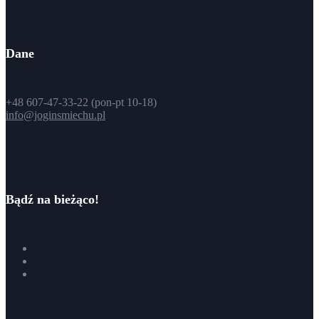
Dane
+48 607-47-33-22 (pon-pt 10-18)
info@joginsmiechu.pl
Bądź na bieżąco!