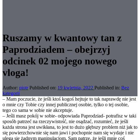
Ruszamy w kwantowy tan z
Paprodziadem – obejrzyj
odcinek 02 mojego nowego
vloga!
Author:
piotr
Published on:
19 kwietnia, 2022
Published in:
Bez
kategorii
– Mam poczucie, że jeśli ktoś kogoś hejtuje to tak naprawdę nie jest
o mnie czy Tobie czy innej publicznej osobie, tylko o tej osobie,
tego co sama w sobie nie akceptuje.
– Jeśli masz pokój w sobie- odpowiada Paprodziad- potrafisz w taki
sposób patrzeć na rzeczywistość, nie osądzać, rozumieć, że jeśli
każda strona jest uwikłana, to jest to dużo głębszy problem niż jak to
się powierzchownie się nam jawi i pochopnie nam się wydaje i nie
ulega się żadnym manipulacjom. Sam patrzę, że jeśli mnie coś