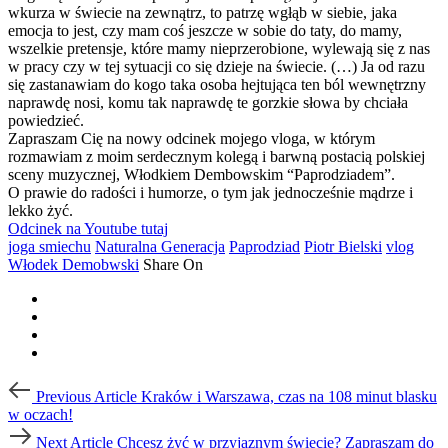
wkurza w świecie na zewnątrz, to patrzę wgłąb w siebie, jaka
emocja to jest, czy mam coś jeszcze w sobie do taty, do mamy,
wszelkie pretensje, które mamy nieprzerobione, wylewają się z nas
w pracy czy w tej sytuacji co się dzieje na świecie. (…) Ja od razu
się zastanawiam do kogo taka osoba hejtująca ten ból wewnętrzny
naprawdę nosi, komu tak naprawdę te gorzkie słowa by chciała
powiedzieć.
Zapraszam Cię na nowy odcinek mojego vloga, w którym
rozmawiam z moim serdecznym kolegą i barwną postacią polskiej
sceny muzycznej, Włodkiem Dembowskim “Paprodziadem”.
O prawie do radości i humorze, o tym jak jednocześnie mądrze i
lekko żyć.
Odcinek na Youtube tutaj
joga smiechu
Naturalna Generacja
Paprodziad
Piotr Bielski
vlog
Włodek Demobwski
Share On
Post
Previous
Previous Article
Kraków i Warszawa, czas na 108 minut blasku
Article
navigation
w oczach!
Next
Next Article
Chcesz żyć w przyjaznym świecie? Zapraszam do