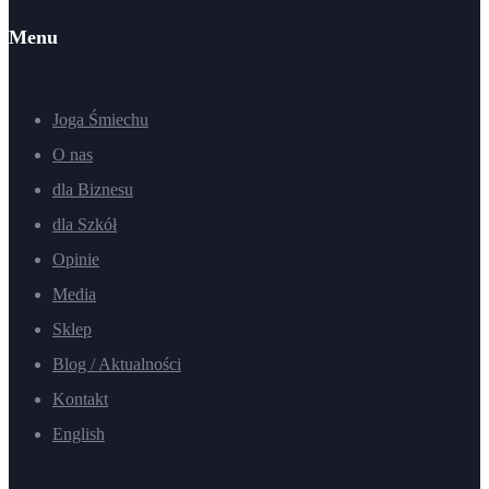
Menu
Joga Śmiechu
O nas
dla Biznesu
dla Szkół
Opinie
Media
Sklep
Blog / Aktualności
Kontakt
English