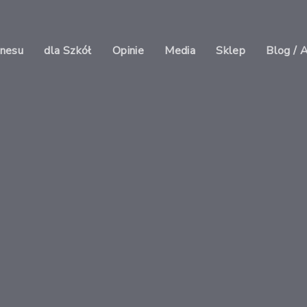
znesu
dla Szkół
Opinie
Media
Sklep
Blog / 