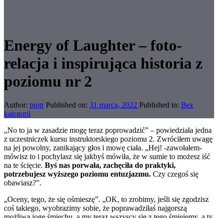
Energy of Laughter – foto-
relacja i inspirująca historia z
poziomu nr 2
Author:
piotr
Published on:
31 marca, 2022
Published in:
Bez
kategorii
„No to ja w zasadzie mogę teraz poprowadzić” – powiedziała jedna
z uczestniczek kursu instruktorskiego poziomu 2. Zwróciłem uwagę
na jej powolny, zanikający głos i mowę ciała. „Hej! -zawołałem-
mówisz to i pochylasz się jakbyś mówiła, że w sumie to możesz iść
na te ścięcie.
Byś nas porwała, zachęciła do praktyki,
potrzebujesz wyższego poziomu entuzjazmu.
Czy czegoś się
obawiasz?”.
„Oceny, tego, że się ośmieszę”. „OK, to zrobimy, jeśli się zgodzisz
coś takiego, wyobrazimy sobie, że poprawadziłaś najgorszą
możliwą jogę śmiechu, a my teraz wszyscy się z tego śmiejemy, a ty