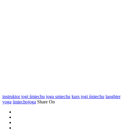
instruktor jogi śmiechu
joga smiechu
kurs jogi śmiechu
laughter
yoga
śmiechojoga
Share On