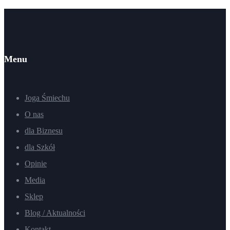
Menu
Joga Śmiechu
O nas
dla Biznesu
dla Szkół
Opinie
Media
Sklep
Blog / Aktualności
Kontakt