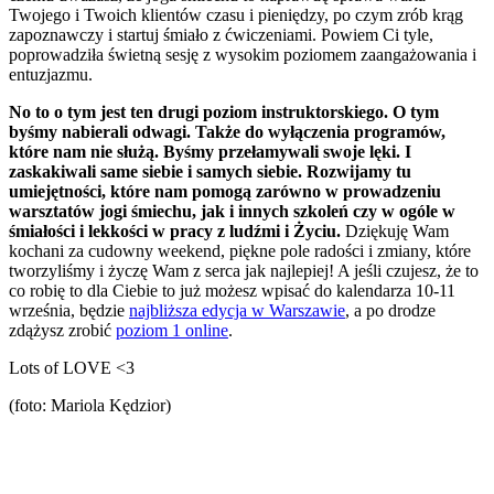
Twojego i Twoich klientów czasu i pieniędzy, po czym zrób krąg
zapoznawczy i startuj śmiało z ćwiczeniami. Powiem Ci tyle,
poprowadziła świetną sesję z wysokim poziomem zaangażowania i
entuzjazmu.
No to o tym jest ten drugi poziom instruktorskiego. O tym
byśmy nabierali odwagi. Także do wyłączenia programów,
które nam nie służą. Byśmy przełamywali swoje lęki. I
zaskakiwali same siebie i samych siebie. Rozwijamy tu
umiejętności, które nam pomogą zarówno w prowadzeniu
warsztatów jogi śmiechu, jak i innych szkoleń czy w ogóle w
śmiałości i lekkości w pracy z ludźmi i Życiu.
Dziękuję Wam
kochani za cudowny weekend, piękne pole radości i zmiany, które
tworzyliśmy i życzę Wam z serca jak najlepiej! A jeśli czujesz, że to
co robię to dla Ciebie to już możesz wpisać do kalendarza 10-11
września, będzie
najbliższa edycja w Warszawie
, a po drodze
zdążysz zrobić
poziom 1 online
.
Lots of LOVE <3
(foto: Mariola Kędzior)