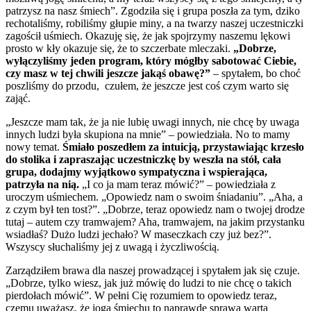
patrzysz na nasz śmiech”. Zgodziła się i grupa poszła za tym, dziko
rechotaliśmy, robiliśmy głupie miny, a na twarzy naszej uczestniczki
zagościł uśmiech. Okazuję się, że jak spojrzymy naszemu lękowi
prosto w kły okazuje się, że to szczerbate mleczaki.
„Dobrze,
wyłączyliśmy jeden program, który mógłby sabotować Ciebie,
czy masz w tej chwili jeszcze jakąś obawę?”
– spytałem, bo choć
poszliśmy do przodu, czułem, że jeszcze jest coś czym warto się
zająć.
„Jeszcze mam tak, że ja nie lubię uwagi innych, nie chcę by uwaga
innych ludzi była skupiona na mnie” – powiedziała. No to mamy
nowy temat.
Śmiało poszedłem za intuicją, przystawiając krzesło
do stolika i zapraszając uczestniczkę by weszła na stół, cała
grupa, dodajmy wyjątkowo sympatyczna i wspierająca,
patrzyła na nią.
„I co ja mam teraz mówić?” – powiedziała z
uroczym uśmiechem. „Opowiedz nam o swoim śniadaniu”. „Aha, a
z czym był ten tost?”. „Dobrze, teraz opowiedz nam o twojej drodze
tutaj – autem czy tramwajem? Aha, tramwajem, na jakim przystanku
wsiadłaś? Dużo ludzi jechało? W maseczkach czy już bez?”.
Wszyscy słuchaliśmy jej z uwagą i życzliwością.
Zarządziłem brawa dla naszej prowadzącej i spytałem jak się czuje.
„Dobrze, tylko wiesz, jak już mówię do ludzi to nie chcę o takich
pierdołach mówić”. W pełni Cię rozumiem to opowiedz teraz,
czemu uważasz, że joga śmiechu to naprawdę sprawa warta