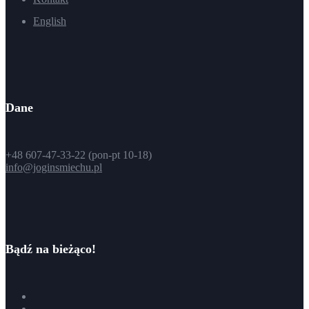
English
Dane
+48 607-47-33-22 (pon-pt 10-18)
info@joginsmiechu.pl
Bądź na bieżąco!